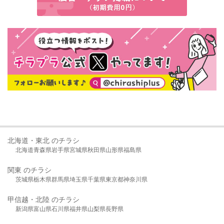
北海道・東北 のチラシ
北海道
青森県
岩手県
宮城県
秋田県
山形県
福島県
関東 のチラシ
茨城県
栃木県
群馬県
埼玉県
千葉県
東京都
神奈川県
甲信越・北陸 のチラシ
新潟県
富山県
石川県
福井県
山梨県
長野県