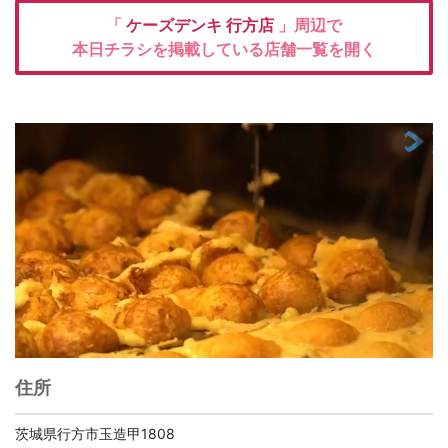
「
ケーズデンキ
行方店
」周辺で
本日チラシを掲載している店舗一覧を開く
住所
茨城県行方市玉造甲1808