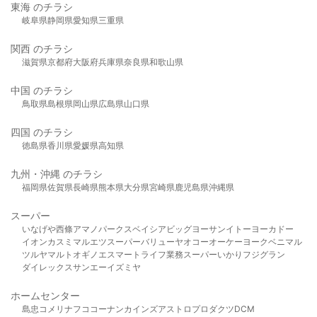
東海 のチラシ
岐阜県
静岡県
愛知県
三重県
関西 のチラシ
滋賀県
京都府
大阪府
兵庫県
奈良県
和歌山県
中国 のチラシ
鳥取県
島根県
岡山県
広島県
山口県
四国 のチラシ
徳島県
香川県
愛媛県
高知県
九州・沖縄 のチラシ
福岡県
佐賀県
長崎県
熊本県
大分県
宮崎県
鹿児島県
沖縄県
スーパー
いなげや
西條
アマノパークス
ベイシア
ビッグヨーサン
イトーヨーカドー
イオン
カスミ
マルエツ
スーパーバリュー
ヤオコー
オーケー
ヨークベニマル
ツルヤ
マルト
オギノ
エスマート
ライフ
業務スーパー
いかり
フジグラン
ダイレックス
サンエー
イズミヤ
ホームセンター
島忠
コメリ
ナフコ
コーナン
カインズ
アストロプロダクツ
DCM