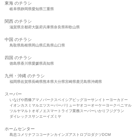
東海 のチラシ
岐阜県
静岡県
愛知県
三重県
関西 のチラシ
滋賀県
京都府
大阪府
兵庫県
奈良県
和歌山県
中国 のチラシ
鳥取県
島根県
岡山県
広島県
山口県
四国 のチラシ
徳島県
香川県
愛媛県
高知県
九州・沖縄 のチラシ
福岡県
佐賀県
長崎県
熊本県
大分県
宮崎県
鹿児島県
沖縄県
スーパー
いなげや
西條
アマノパークス
ベイシア
ビッグヨーサン
イトーヨーカドー
イオン
カスミ
マルエツ
スーパーバリュー
ヤオコー
オーケー
ヨークベニマル
ツルヤ
マルト
オギノ
エスマート
ライフ
業務スーパー
いかり
フジグラン
ダイレックス
サンエー
イズミヤ
ホームセンター
島忠
コメリ
ナフコ
コーナン
カインズ
アストロプロダクツ
DCM