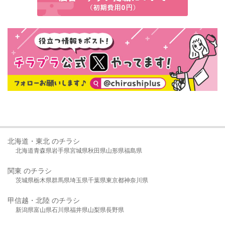
北海道・東北 のチラシ
北海道
青森県
岩手県
宮城県
秋田県
山形県
福島県
関東 のチラシ
茨城県
栃木県
群馬県
埼玉県
千葉県
東京都
神奈川県
甲信越・北陸 のチラシ
新潟県
富山県
石川県
福井県
山梨県
長野県