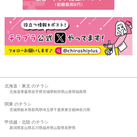
北海道・東北 のチラシ
北海道
青森県
岩手県
宮城県
秋田県
山形県
福島県
関東 のチラシ
茨城県
栃木県
群馬県
埼玉県
千葉県
東京都
神奈川県
甲信越・北陸 のチラシ
新潟県
富山県
石川県
福井県
山梨県
長野県