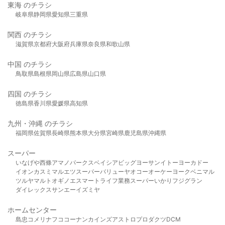
東海 のチラシ
岐阜県
静岡県
愛知県
三重県
関西 のチラシ
滋賀県
京都府
大阪府
兵庫県
奈良県
和歌山県
中国 のチラシ
鳥取県
島根県
岡山県
広島県
山口県
四国 のチラシ
徳島県
香川県
愛媛県
高知県
九州・沖縄 のチラシ
福岡県
佐賀県
長崎県
熊本県
大分県
宮崎県
鹿児島県
沖縄県
スーパー
いなげや
西條
アマノパークス
ベイシア
ビッグヨーサン
イトーヨーカドー
イオン
カスミ
マルエツ
スーパーバリュー
ヤオコー
オーケー
ヨークベニマル
ツルヤ
マルト
オギノ
エスマート
ライフ
業務スーパー
いかり
フジグラン
ダイレックス
サンエー
イズミヤ
ホームセンター
島忠
コメリ
ナフコ
コーナン
カインズ
アストロプロダクツ
DCM