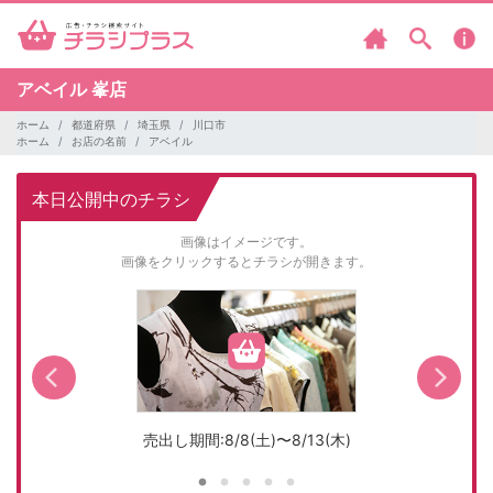
アベイル
峯店
ホーム
都道府県
埼玉県
川口市
ホーム
お店の名前
アベイル
本日公開中のチラシ
画像はイメージです。
画像をクリックするとチラシが開きます。
売出し期間:8/8(土)〜8/13(木)