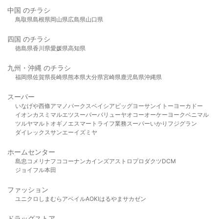
中国 のチラシ
鳥取県
島根県
岡山県
広島県
山口県
四国 のチラシ
徳島県
香川県
愛媛県
高知県
九州・沖縄 のチラシ
福岡県
佐賀県
長崎県
熊本県
大分県
宮崎県
鹿児島県
沖縄県
スーパー
いなげや
西條
アマノパークス
ベイシア
ビッグヨーサン
イトーヨーカドー
イオン
カスミ
マルエツ
スーパーバリュー
ヤオコー
オーケー
ヨークベニマル
ツルヤ
マルト
オギノ
エスマート
ライフ
業務スーパー
いかり
フジグラン
ダイレックス
サンエー
イズミヤ
ホームセンター
島忠
コメリ
ナフコ
コーナン
カインズ
アストロプロダクツ
DCM
ジョイフル本田
ファッション
ユニクロ
しまむら
アベイル
AOKI
はるやま
サカゼン
ドラッグストア