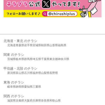
北海道・東北 のチラシ
北海道
青森県
岩手県
宮城県
秋田県
山形県
福島県
関東 のチラシ
茨城県
栃木県
群馬県
埼玉県
千葉県
東京都
神奈川県
甲信越・北陸 のチラシ
新潟県
富山県
石川県
福井県
山梨県
長野県
東海 のチラシ
岐阜県
静岡県
愛知県
三重県
関西 のチラシ
滋賀県
京都府
大阪府
兵庫県
奈良県
和歌山県