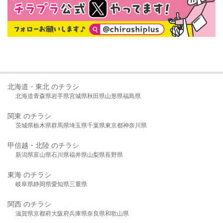
北海道・東北 のチラシ
北海道
青森県
岩手県
宮城県
秋田県
山形県
福島県
関東 のチラシ
茨城県
栃木県
群馬県
埼玉県
千葉県
東京都
神奈川県
甲信越・北陸 のチラシ
新潟県
富山県
石川県
福井県
山梨県
長野県
東海 のチラシ
岐阜県
静岡県
愛知県
三重県
関西 のチラシ
滋賀県
京都府
大阪府
兵庫県
奈良県
和歌山県