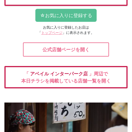
お気に入りに登録したお店は
「
トップページ
」に表示されます。
公式店舗ページを開く
「
アベイル
インターパーク店
」周辺で
本日チラシを掲載している店舗一覧を開く