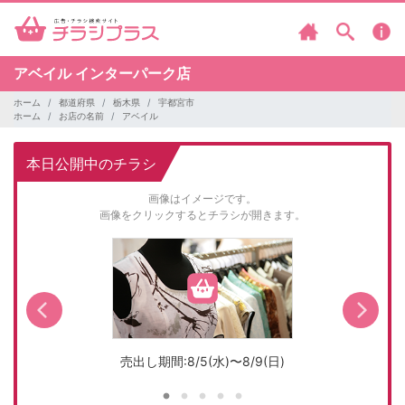
アベイル
インターパーク店
ホーム
都道府県
栃木県
宇都宮市
ホーム
お店の名前
アベイル
本日公開中のチラシ
画像はイメージです。
画像をクリックするとチラシが開きます。
売出し期間:8/5(水)〜8/9(日)