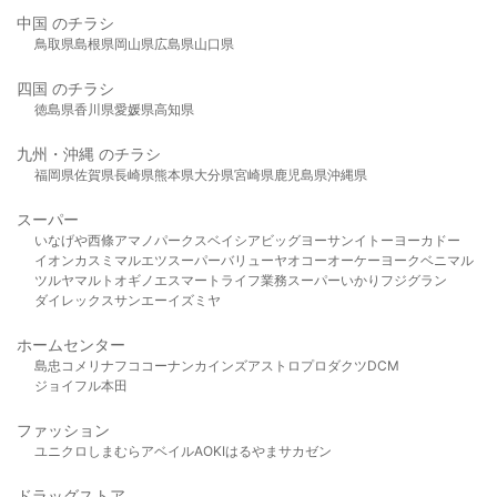
中国 のチラシ
鳥取県
島根県
岡山県
広島県
山口県
四国 のチラシ
徳島県
香川県
愛媛県
高知県
九州・沖縄 のチラシ
福岡県
佐賀県
長崎県
熊本県
大分県
宮崎県
鹿児島県
沖縄県
スーパー
いなげや
西條
アマノパークス
ベイシア
ビッグヨーサン
イトーヨーカドー
イオン
カスミ
マルエツ
スーパーバリュー
ヤオコー
オーケー
ヨークベニマル
ツルヤ
マルト
オギノ
エスマート
ライフ
業務スーパー
いかり
フジグラン
ダイレックス
サンエー
イズミヤ
ホームセンター
島忠
コメリ
ナフコ
コーナン
カインズ
アストロプロダクツ
DCM
ジョイフル本田
ファッション
ユニクロ
しまむら
アベイル
AOKI
はるやま
サカゼン
ドラッグストア