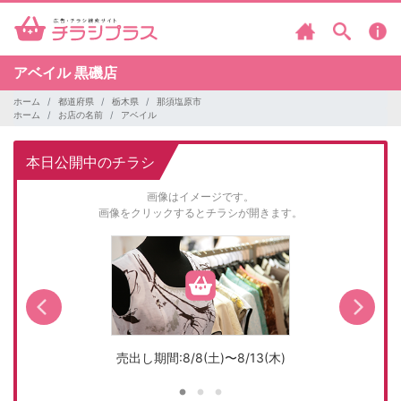
アベイル
黒磯店
ホーム
都道府県
栃木県
那須塩原市
ホーム
お店の名前
アベイル
本日公開中のチラシ
画像はイメージです。
画像をクリックするとチラシが開きます。
売出し期間:8/8(土)〜8/13(木)