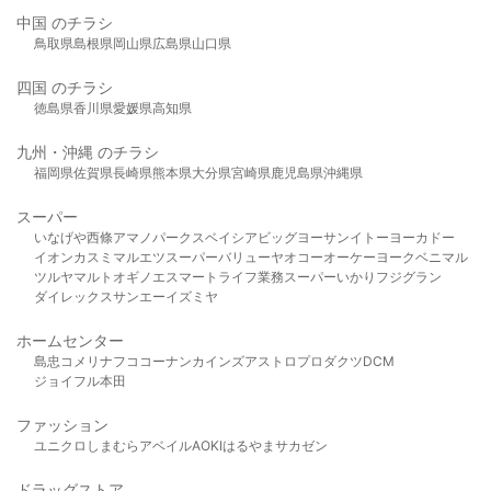
中国 のチラシ
鳥取県
島根県
岡山県
広島県
山口県
四国 のチラシ
徳島県
香川県
愛媛県
高知県
九州・沖縄 のチラシ
福岡県
佐賀県
長崎県
熊本県
大分県
宮崎県
鹿児島県
沖縄県
スーパー
いなげや
西條
アマノパークス
ベイシア
ビッグヨーサン
イトーヨーカドー
イオン
カスミ
マルエツ
スーパーバリュー
ヤオコー
オーケー
ヨークベニマル
ツルヤ
マルト
オギノ
エスマート
ライフ
業務スーパー
いかり
フジグラン
ダイレックス
サンエー
イズミヤ
ホームセンター
島忠
コメリ
ナフコ
コーナン
カインズ
アストロプロダクツ
DCM
ジョイフル本田
ファッション
ユニクロ
しまむら
アベイル
AOKI
はるやま
サカゼン
ドラッグストア