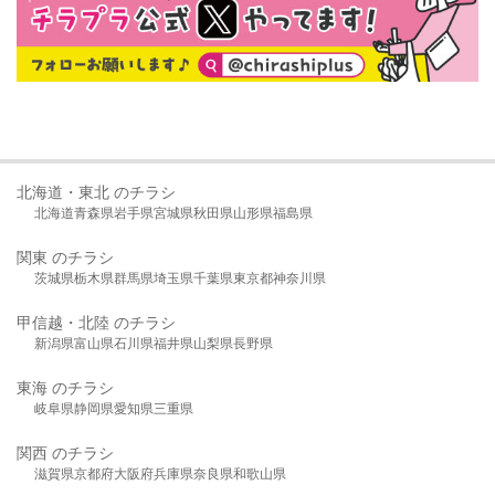
北海道・東北 のチラシ
北海道
青森県
岩手県
宮城県
秋田県
山形県
福島県
関東 のチラシ
茨城県
栃木県
群馬県
埼玉県
千葉県
東京都
神奈川県
甲信越・北陸 のチラシ
新潟県
富山県
石川県
福井県
山梨県
長野県
東海 のチラシ
岐阜県
静岡県
愛知県
三重県
関西 のチラシ
滋賀県
京都府
大阪府
兵庫県
奈良県
和歌山県