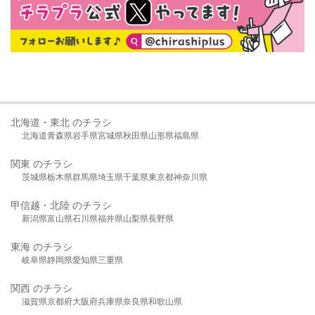
北海道・東北 のチラシ
北海道
青森県
岩手県
宮城県
秋田県
山形県
福島県
関東 のチラシ
茨城県
栃木県
群馬県
埼玉県
千葉県
東京都
神奈川県
甲信越・北陸 のチラシ
新潟県
富山県
石川県
福井県
山梨県
長野県
東海 のチラシ
岐阜県
静岡県
愛知県
三重県
関西 のチラシ
滋賀県
京都府
大阪府
兵庫県
奈良県
和歌山県