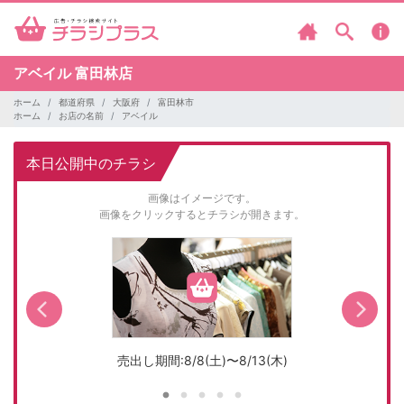
アベイル
富田林店
ホーム
都道府県
大阪府
富田林市
ホーム
お店の名前
アベイル
本日公開中のチラシ
画像はイメージです。
画像をクリックするとチラシが開きます。
売出し期間:8/8(土)〜8/13(木)