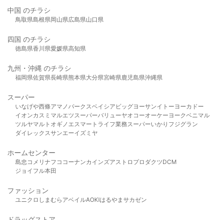
中国 のチラシ
鳥取県
島根県
岡山県
広島県
山口県
四国 のチラシ
徳島県
香川県
愛媛県
高知県
九州・沖縄 のチラシ
福岡県
佐賀県
長崎県
熊本県
大分県
宮崎県
鹿児島県
沖縄県
スーパー
いなげや
西條
アマノパークス
ベイシア
ビッグヨーサン
イトーヨーカドー
イオン
カスミ
マルエツ
スーパーバリュー
ヤオコー
オーケー
ヨークベニマル
ツルヤ
マルト
オギノ
エスマート
ライフ
業務スーパー
いかり
フジグラン
ダイレックス
サンエー
イズミヤ
ホームセンター
島忠
コメリ
ナフコ
コーナン
カインズ
アストロプロダクツ
DCM
ジョイフル本田
ファッション
ユニクロ
しまむら
アベイル
AOKI
はるやま
サカゼン
ドラッグストア