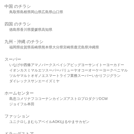
中国 のチラシ
鳥取県
島根県
岡山県
広島県
山口県
四国 のチラシ
徳島県
香川県
愛媛県
高知県
九州・沖縄 のチラシ
福岡県
佐賀県
長崎県
熊本県
大分県
宮崎県
鹿児島県
沖縄県
スーパー
いなげや
西條
アマノパークス
ベイシア
ビッグヨーサン
イトーヨーカドー
イオン
カスミ
マルエツ
スーパーバリュー
ヤオコー
オーケー
ヨークベニマル
ツルヤ
マルト
オギノ
エスマート
ライフ
業務スーパー
いかり
フジグラン
ダイレックス
サンエー
イズミヤ
ホームセンター
島忠
コメリ
ナフコ
コーナン
カインズ
アストロプロダクツ
DCM
ジョイフル本田
ファッション
ユニクロ
しまむら
アベイル
AOKI
はるやま
サカゼン
ドラッグストア