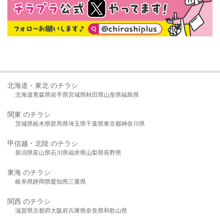
北海道・東北 のチラシ
北海道
青森県
岩手県
宮城県
秋田県
山形県
福島県
関東 のチラシ
茨城県
栃木県
群馬県
埼玉県
千葉県
東京都
神奈川県
甲信越・北陸 のチラシ
新潟県
富山県
石川県
福井県
山梨県
長野県
東海 のチラシ
岐阜県
静岡県
愛知県
三重県
関西 のチラシ
滋賀県
京都府
大阪府
兵庫県
奈良県
和歌山県