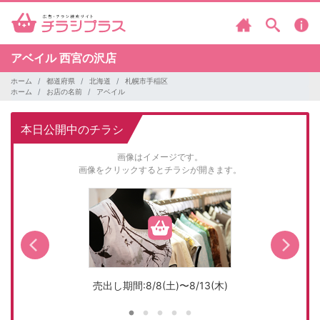
アベイル
西宮の沢店
ホーム
都道府県
北海道
札幌市手稲区
ホーム
お店の名前
アベイル
本日公開中のチラシ
画像はイメージです。
画像をクリックするとチラシが開きます。
売出し期間:8/8(土)〜8/13(木)