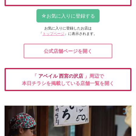
お気に入りに登録したお店は
「
トップページ
」に表示されます。
公式店舗ページを開く
「
アベイル
西宮の沢店
」周辺で
本日チラシを掲載している店舗一覧を開く