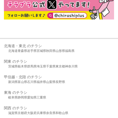
北海道・東北 のチラシ
北海道
青森県
岩手県
宮城県
秋田県
山形県
福島県
関東 のチラシ
茨城県
栃木県
群馬県
埼玉県
千葉県
東京都
神奈川県
甲信越・北陸 のチラシ
新潟県
富山県
石川県
福井県
山梨県
長野県
東海 のチラシ
岐阜県
静岡県
愛知県
三重県
関西 のチラシ
滋賀県
京都府
大阪府
兵庫県
奈良県
和歌山県