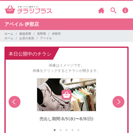
アベイル
伊那店
ホーム
都道府県
長野県
伊那市
ホーム
お店の名前
アベイル
本日公開中のチラシ
画像はイメージです。
画像をクリックするとチラシが開きます。
売出し期間:8/5(水)〜8/9(日)