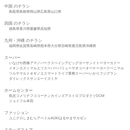
中国 のチラシ
鳥取県
島根県
岡山県
広島県
山口県
四国 のチラシ
徳島県
香川県
愛媛県
高知県
九州・沖縄 のチラシ
福岡県
佐賀県
長崎県
熊本県
大分県
宮崎県
鹿児島県
沖縄県
スーパー
いなげや
西條
アマノパークス
ベイシア
ビッグヨーサン
イトーヨーカドー
イオン
カスミ
マルエツ
スーパーバリュー
ヤオコー
オーケー
ヨークベニマル
ツルヤ
マルト
オギノ
エスマート
ライフ
業務スーパー
いかり
フジグラン
ダイレックス
サンエー
イズミヤ
ホームセンター
島忠
コメリ
ナフコ
コーナン
カインズ
アストロプロダクツ
DCM
ジョイフル本田
ファッション
ユニクロ
しまむら
アベイル
AOKI
はるやま
サカゼン
ドラッグストア