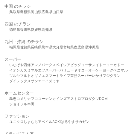
中国 のチラシ
鳥取県
島根県
岡山県
広島県
山口県
四国 のチラシ
徳島県
香川県
愛媛県
高知県
九州・沖縄 のチラシ
福岡県
佐賀県
長崎県
熊本県
大分県
宮崎県
鹿児島県
沖縄県
スーパー
いなげや
西條
アマノパークス
ベイシア
ビッグヨーサン
イトーヨーカドー
イオン
カスミ
マルエツ
スーパーバリュー
ヤオコー
オーケー
ヨークベニマル
ツルヤ
マルト
オギノ
エスマート
ライフ
業務スーパー
いかり
フジグラン
ダイレックス
サンエー
イズミヤ
ホームセンター
島忠
コメリ
ナフコ
コーナン
カインズ
アストロプロダクツ
DCM
ジョイフル本田
ファッション
ユニクロ
しまむら
アベイル
AOKI
はるやま
サカゼン
ドラッグストア