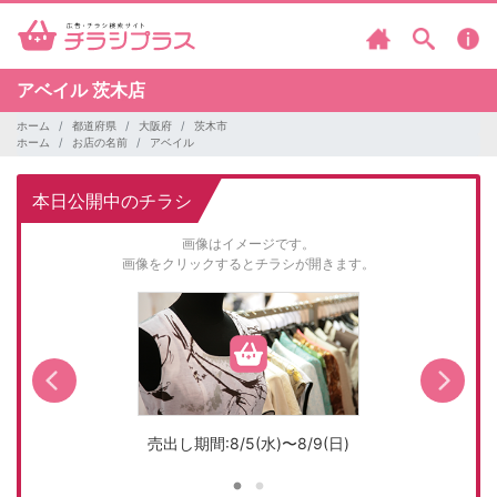
アベイル
茨木店
ホーム
都道府県
大阪府
茨木市
ホーム
お店の名前
アベイル
本日公開中のチラシ
画像はイメージです。
画像をクリックするとチラシが開きます。
売出し期間:8/5(水)〜8/9(日)