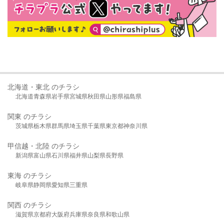
北海道・東北 のチラシ
北海道
青森県
岩手県
宮城県
秋田県
山形県
福島県
関東 のチラシ
茨城県
栃木県
群馬県
埼玉県
千葉県
東京都
神奈川県
甲信越・北陸 のチラシ
新潟県
富山県
石川県
福井県
山梨県
長野県
東海 のチラシ
岐阜県
静岡県
愛知県
三重県
関西 のチラシ
滋賀県
京都府
大阪府
兵庫県
奈良県
和歌山県