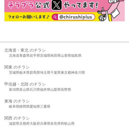
北海道・東北 のチラシ
北海道
青森県
岩手県
宮城県
秋田県
山形県
福島県
関東 のチラシ
茨城県
栃木県
群馬県
埼玉県
千葉県
東京都
神奈川県
甲信越・北陸 のチラシ
新潟県
富山県
石川県
福井県
山梨県
長野県
東海 のチラシ
岐阜県
静岡県
愛知県
三重県
関西 のチラシ
滋賀県
京都府
大阪府
兵庫県
奈良県
和歌山県