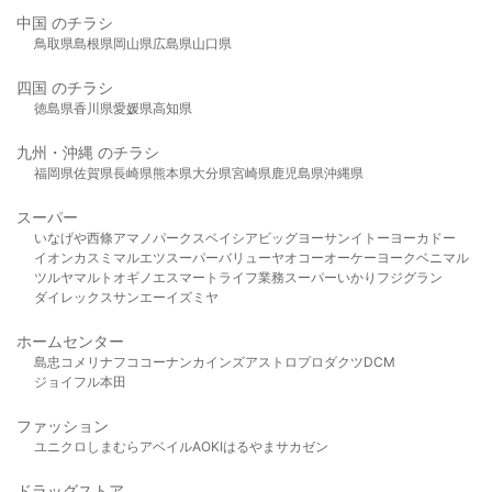
中国 のチラシ
鳥取県
島根県
岡山県
広島県
山口県
四国 のチラシ
徳島県
香川県
愛媛県
高知県
九州・沖縄 のチラシ
福岡県
佐賀県
長崎県
熊本県
大分県
宮崎県
鹿児島県
沖縄県
スーパー
いなげや
西條
アマノパークス
ベイシア
ビッグヨーサン
イトーヨーカドー
イオン
カスミ
マルエツ
スーパーバリュー
ヤオコー
オーケー
ヨークベニマル
ツルヤ
マルト
オギノ
エスマート
ライフ
業務スーパー
いかり
フジグラン
ダイレックス
サンエー
イズミヤ
ホームセンター
島忠
コメリ
ナフコ
コーナン
カインズ
アストロプロダクツ
DCM
ジョイフル本田
ファッション
ユニクロ
しまむら
アベイル
AOKI
はるやま
サカゼン
ドラッグストア