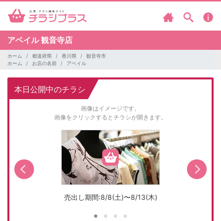
アベイル
観音寺店
ホーム
都道府県
香川県
観音寺市
ホーム
お店の名前
アベイル
本日公開中のチラシ
画像はイメージです。
画像をクリックするとチラシが開きます。
売出し期間:8/8(土)〜8/13(木)