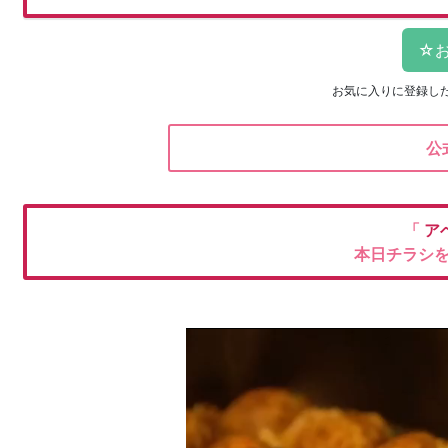
お気に入りに登録し
公
「
ア
本日チラシ