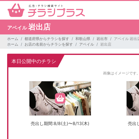
岩出店
アベイル
ホーム
都道府県からチラシを探す
和歌山県
岩出市
アベイル 岩出
ホーム
お店の名前からチラシを探す
アベイル
岩出店
本日公開中のチラシ
画像はイメージです
売出し期間:8/8(土)〜8/13(木)
売出し