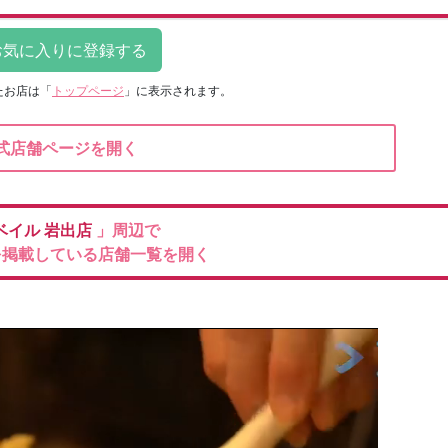
たお店は
「
トップページ
」に表示されます。
式店舗ページを開く
ベイル
岩出店
」周辺で
を掲載している店舗一覧を開く