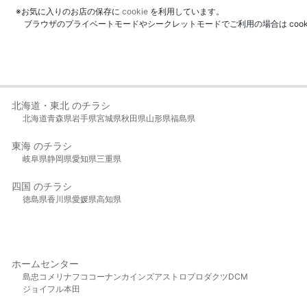
※お気に入りのお店の保存に
cookie
を利用しています。
ブラウザのプライベートモードやシークレットモードでご利用の場合は coo
北海道・東北 のチラシ
北海道
青森県
岩手県
宮城県
秋田県
山形県
福島県
東海 のチラシ
岐阜県
静岡県
愛知県
三重県
四国 のチラシ
徳島県
香川県
愛媛県
高知県
ホームセンター
島忠
コメリ
ナフコ
コーナン
カインズ
アストロプロダクツ
DCM
ジョイフル本田