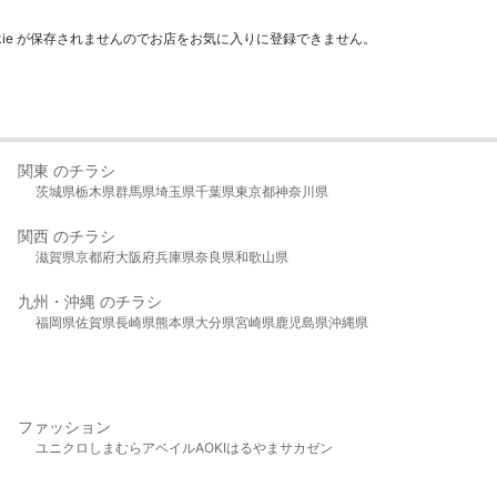
kie が保存されませんのでお店をお気に入りに登録できません。
関東 のチラシ
茨城県
栃木県
群馬県
埼玉県
千葉県
東京都
神奈川県
関西 のチラシ
滋賀県
京都府
大阪府
兵庫県
奈良県
和歌山県
九州・沖縄 のチラシ
福岡県
佐賀県
長崎県
熊本県
大分県
宮崎県
鹿児島県
沖縄県
ファッション
ユニクロ
しまむら
アベイル
AOKI
はるやま
サカゼン