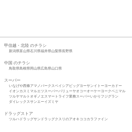
甲信越・北陸 のチラシ
新潟県
富山県
石川県
福井県
山梨県
長野県
中国 のチラシ
鳥取県
島根県
岡山県
広島県
山口県
スーパー
いなげや
西條
アマノパークス
ベイシア
ビッグヨーサン
イトーヨーカドー
イオン
カスミ
マルエツ
スーパーバリュー
ヤオコー
オーケー
ヨークベニマル
ツルヤ
マルト
オギノ
エスマート
ライフ
業務スーパー
いかり
フジグラン
ダイレックス
サンエー
イズミヤ
ドラッグストア
ツルハドラッグ
サンドラッグ
クスリのアオキ
ココカラファイン