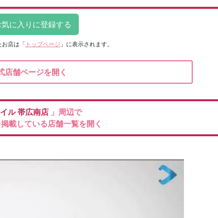
たお店は
「
トップページ
」に表示されます。
式店舗ページを開く
イル
帯広南店
」周辺で
を掲載している店舗一覧を開く