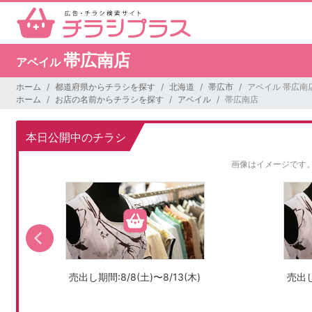
帯広南店
アベイル
ホーム
都道府県からチラシを探す
北海道
帯広市
アベイル 帯広南
ホーム
お店の名前からチラシを探す
アベイル
帯広南店
本日公開中のチラシ
画像はイメージです
売出し期間:8/8(土)〜8/13(木)
売出し