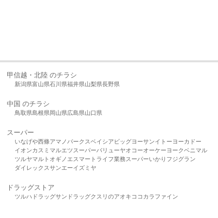
甲信越・北陸 のチラシ
新潟県
富山県
石川県
福井県
山梨県
長野県
中国 のチラシ
鳥取県
島根県
岡山県
広島県
山口県
スーパー
いなげや
西條
アマノパークス
ベイシア
ビッグヨーサン
イトーヨーカドー
イオン
カスミ
マルエツ
スーパーバリュー
ヤオコー
オーケー
ヨークベニマル
ツルヤ
マルト
オギノ
エスマート
ライフ
業務スーパー
いかり
フジグラン
ダイレックス
サンエー
イズミヤ
ドラッグストア
ツルハドラッグ
サンドラッグ
クスリのアオキ
ココカラファイン