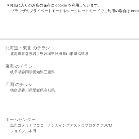
※お気に入りのお店の保存に
cookie
を利用しています。
ブラウザのプライベートモードやシークレットモードでご利用の場合は coo
北海道・東北 のチラシ
北海道
青森県
岩手県
宮城県
秋田県
山形県
福島県
東海 のチラシ
岐阜県
静岡県
愛知県
三重県
四国 のチラシ
徳島県
香川県
愛媛県
高知県
ホームセンター
島忠
コメリ
ナフコ
コーナン
カインズ
アストロプロダクツ
DCM
ジョイフル本田