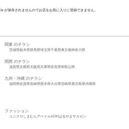
kie が保存されませんのでお店をお気に入りに登録できません。
関東 のチラシ
茨城県
栃木県
群馬県
埼玉県
千葉県
東京都
神奈川県
関西 のチラシ
滋賀県
京都府
大阪府
兵庫県
奈良県
和歌山県
九州・沖縄 のチラシ
福岡県
佐賀県
長崎県
熊本県
大分県
宮崎県
鹿児島県
沖縄県
ファッション
ユニクロ
しまむら
アベイル
AOKI
はるやま
サカゼン