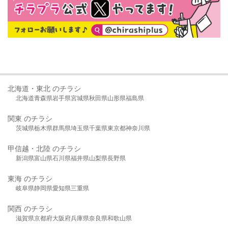
北海道・東北 のチラシ
北海道
青森県
岩手県
宮城県
秋田県
山形県
福島県
関東 のチラシ
茨城県
栃木県
群馬県
埼玉県
千葉県
東京都
神奈川県
甲信越・北陸 のチラシ
新潟県
富山県
石川県
福井県
山梨県
長野県
東海 のチラシ
岐阜県
静岡県
愛知県
三重県
関西 のチラシ
滋賀県
京都府
大阪府
兵庫県
奈良県
和歌山県