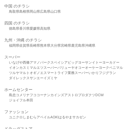
中国 のチラシ
鳥取県
島根県
岡山県
広島県
山口県
四国 のチラシ
徳島県
香川県
愛媛県
高知県
九州・沖縄 のチラシ
福岡県
佐賀県
長崎県
熊本県
大分県
宮崎県
鹿児島県
沖縄県
スーパー
いなげや
西條
アマノパークス
ベイシア
ビッグヨーサン
イトーヨーカドー
イオン
カスミ
マルエツ
スーパーバリュー
ヤオコー
オーケー
ヨークベニマル
ツルヤ
マルト
オギノ
エスマート
ライフ
業務スーパー
いかり
フジグラン
ダイレックス
サンエー
イズミヤ
ホームセンター
島忠
コメリ
ナフコ
コーナン
カインズ
アストロプロダクツ
DCM
ジョイフル本田
ファッション
ユニクロ
しまむら
アベイル
AOKI
はるやま
サカゼン
ドラッグストア