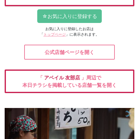
お気に入りに登録したお店は
「
トップページ
」に表示されます。
公式店舗ページを開く
「
アベイル
友部店
」周辺で
本日チラシを掲載している店舗一覧を開く