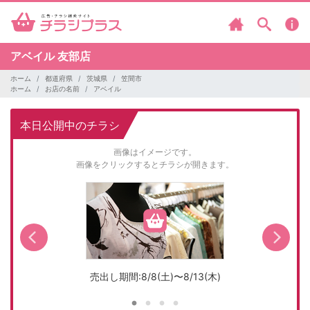
アベイル
友部店
ホーム
都道府県
茨城県
笠間市
ホーム
お店の名前
アベイル
本日公開中のチラシ
画像はイメージです。
画像をクリックするとチラシが開きます。
売出し期間:8/8(土)〜8/13(木)