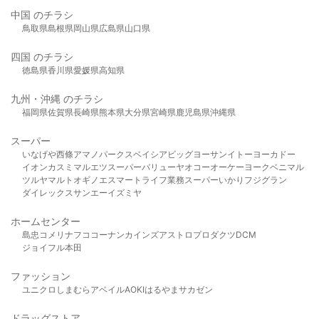
中国 のチラシ
鳥取県
島根県
岡山県
広島県
山口県
四国 のチラシ
徳島県
香川県
愛媛県
高知県
九州・沖縄 のチラシ
福岡県
佐賀県
長崎県
熊本県
大分県
宮崎県
鹿児島県
沖縄県
スーパー
いなげや
西條
アマノパークス
ベイシア
ビッグヨーサン
イトーヨーカドー
イオン
カスミ
マルエツ
スーパーバリュー
ヤオコー
オーケー
ヨークベニマル
ツルヤ
マルト
オギノ
エスマート
ライフ
業務スーパー
いかり
フジグラン
ダイレックス
サンエー
イズミヤ
ホームセンター
島忠
コメリ
ナフコ
コーナン
カインズ
アストロプロダクツ
DCM
ジョイフル本田
ファッション
ユニクロ
しまむら
アベイル
AOKI
はるやま
サカゼン
ドラッグストア