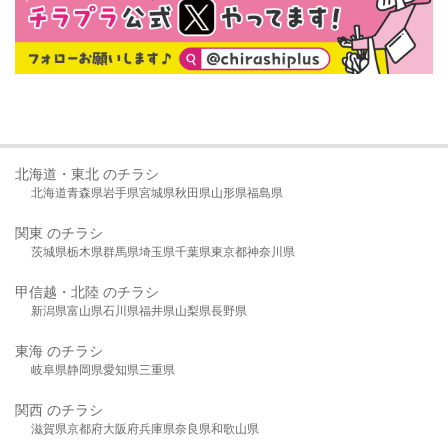
北海道・東北 のチラシ
北海道
青森県
岩手県
宮城県
秋田県
山形県
福島県
関東 のチラシ
茨城県
栃木県
群馬県
埼玉県
千葉県
東京都
神奈川県
甲信越・北陸 のチラシ
新潟県
富山県
石川県
福井県
山梨県
長野県
東海 のチラシ
岐阜県
静岡県
愛知県
三重県
関西 のチラシ
滋賀県
京都府
大阪府
兵庫県
奈良県
和歌山県