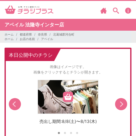
アベイル
法隆寺インター店
ホーム
都道府県
奈良県
北葛城郡河合町
ホーム
お店の名前
アベイル
本日公開中のチラシ
画像はイメージです。
画像をクリックするとチラシが開きます。
売出し期間:8/8(土)〜8/13(木)