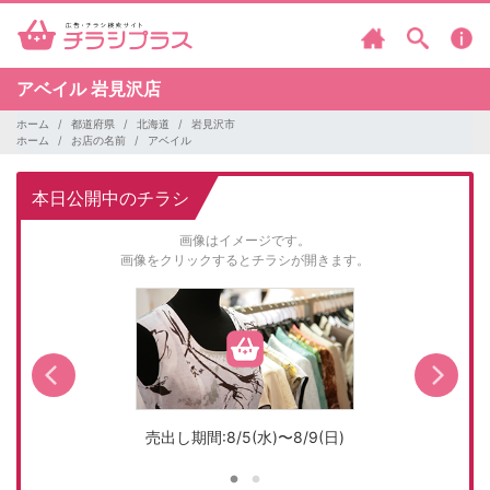
アベイル
岩見沢店
ホーム
都道府県
北海道
岩見沢市
ホーム
お店の名前
アベイル
本日公開中のチラシ
画像はイメージです。
画像をクリックするとチラシが開きます。
売出し期間:8/5(水)〜8/9(日)