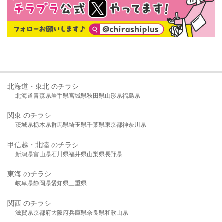
北海道・東北 のチラシ
北海道
青森県
岩手県
宮城県
秋田県
山形県
福島県
関東 のチラシ
茨城県
栃木県
群馬県
埼玉県
千葉県
東京都
神奈川県
甲信越・北陸 のチラシ
新潟県
富山県
石川県
福井県
山梨県
長野県
東海 のチラシ
岐阜県
静岡県
愛知県
三重県
関西 のチラシ
滋賀県
京都府
大阪府
兵庫県
奈良県
和歌山県