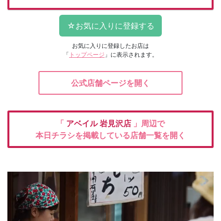
お気に入りに登録したお店は
「
トップページ
」に表示されます。
公式店舗ページを開く
「
アベイル
岩見沢店
」周辺で
本日チラシを掲載している店舗一覧を開く