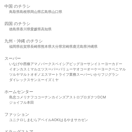
中国 のチラシ
鳥取県
島根県
岡山県
広島県
山口県
四国 のチラシ
徳島県
香川県
愛媛県
高知県
九州・沖縄 のチラシ
福岡県
佐賀県
長崎県
熊本県
大分県
宮崎県
鹿児島県
沖縄県
スーパー
いなげや
西條
アマノパークス
ベイシア
ビッグヨーサン
イトーヨーカドー
イオン
カスミ
マルエツ
スーパーバリュー
ヤオコー
オーケー
ヨークベニマル
ツルヤ
マルト
オギノ
エスマート
ライフ
業務スーパー
いかり
フジグラン
ダイレックス
サンエー
イズミヤ
ホームセンター
島忠
コメリ
ナフコ
コーナン
カインズ
アストロプロダクツ
DCM
ジョイフル本田
ファッション
ユニクロ
しまむら
アベイル
AOKI
はるやま
サカゼン
ドラッグストア