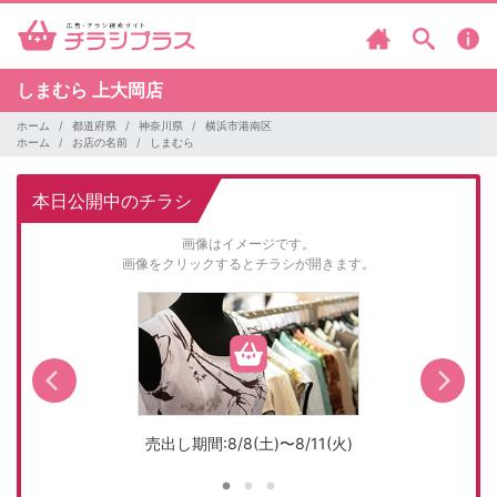
しまむら
上大岡店
ホーム
都道府県
神奈川県
横浜市港南区
ホーム
お店の名前
しまむら
本日公開中のチラシ
画像はイメージです。
画像をクリックするとチラシが開きます。
売出し期間:8/8(土)〜8/11(火)