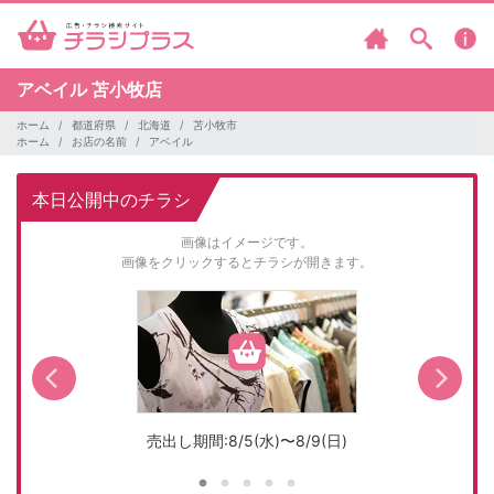
アベイル
苫小牧店
ホーム
都道府県
北海道
苫小牧市
ホーム
お店の名前
アベイル
本日公開中のチラシ
画像はイメージです。
画像をクリックするとチラシが開きます。
売出し期間:8/5(水)〜8/9(日)