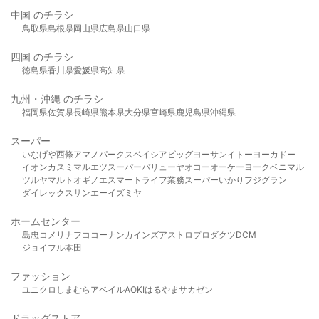
中国 のチラシ
鳥取県
島根県
岡山県
広島県
山口県
四国 のチラシ
徳島県
香川県
愛媛県
高知県
九州・沖縄 のチラシ
福岡県
佐賀県
長崎県
熊本県
大分県
宮崎県
鹿児島県
沖縄県
スーパー
いなげや
西條
アマノパークス
ベイシア
ビッグヨーサン
イトーヨーカドー
イオン
カスミ
マルエツ
スーパーバリュー
ヤオコー
オーケー
ヨークベニマル
ツルヤ
マルト
オギノ
エスマート
ライフ
業務スーパー
いかり
フジグラン
ダイレックス
サンエー
イズミヤ
ホームセンター
島忠
コメリ
ナフコ
コーナン
カインズ
アストロプロダクツ
DCM
ジョイフル本田
ファッション
ユニクロ
しまむら
アベイル
AOKI
はるやま
サカゼン
ドラッグストア