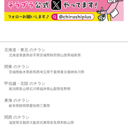
北海道・東北 のチラシ
北海道
青森県
岩手県
宮城県
秋田県
山形県
福島県
関東 のチラシ
茨城県
栃木県
群馬県
埼玉県
千葉県
東京都
神奈川県
甲信越・北陸 のチラシ
新潟県
富山県
石川県
福井県
山梨県
長野県
東海 のチラシ
岐阜県
静岡県
愛知県
三重県
関西 のチラシ
滋賀県
京都府
大阪府
兵庫県
奈良県
和歌山県