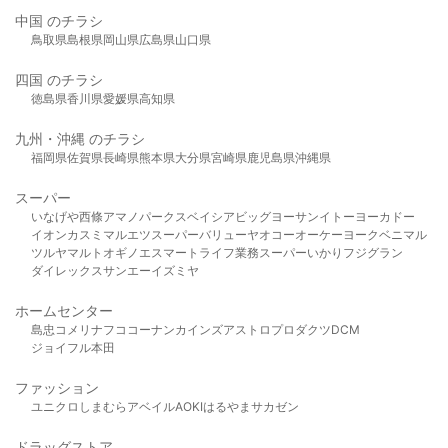
中国 のチラシ
鳥取県
島根県
岡山県
広島県
山口県
四国 のチラシ
徳島県
香川県
愛媛県
高知県
九州・沖縄 のチラシ
福岡県
佐賀県
長崎県
熊本県
大分県
宮崎県
鹿児島県
沖縄県
スーパー
いなげや
西條
アマノパークス
ベイシア
ビッグヨーサン
イトーヨーカドー
イオン
カスミ
マルエツ
スーパーバリュー
ヤオコー
オーケー
ヨークベニマル
ツルヤ
マルト
オギノ
エスマート
ライフ
業務スーパー
いかり
フジグラン
ダイレックス
サンエー
イズミヤ
ホームセンター
島忠
コメリ
ナフコ
コーナン
カインズ
アストロプロダクツ
DCM
ジョイフル本田
ファッション
ユニクロ
しまむら
アベイル
AOKI
はるやま
サカゼン
ドラッグストア