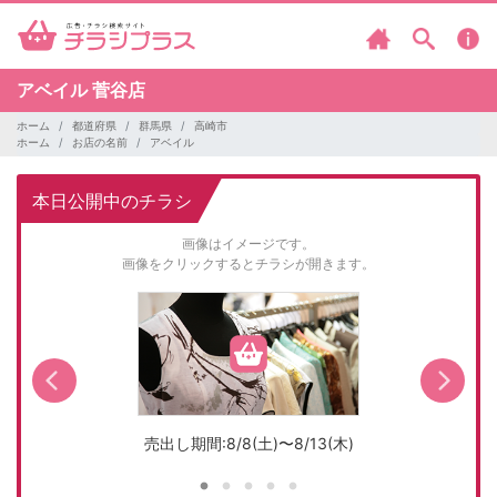
アベイル
菅谷店
ホーム
都道府県
群馬県
高崎市
ホーム
お店の名前
アベイル
本日公開中のチラシ
画像はイメージです。
画像をクリックするとチラシが開きます。
売出し期間:8/8(土)〜8/13(木)