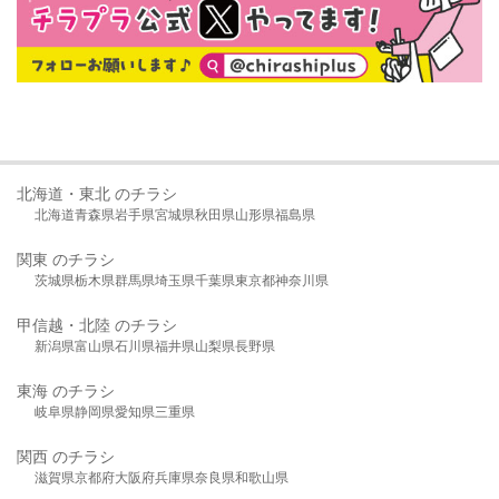
北海道・東北 のチラシ
北海道
青森県
岩手県
宮城県
秋田県
山形県
福島県
関東 のチラシ
茨城県
栃木県
群馬県
埼玉県
千葉県
東京都
神奈川県
甲信越・北陸 のチラシ
新潟県
富山県
石川県
福井県
山梨県
長野県
東海 のチラシ
岐阜県
静岡県
愛知県
三重県
関西 のチラシ
滋賀県
京都府
大阪府
兵庫県
奈良県
和歌山県