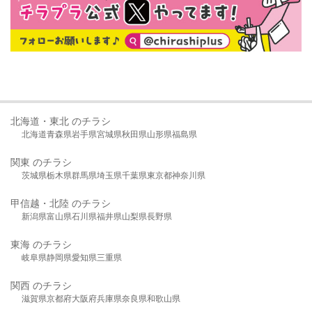
北海道・東北 のチラシ
北海道
青森県
岩手県
宮城県
秋田県
山形県
福島県
関東 のチラシ
茨城県
栃木県
群馬県
埼玉県
千葉県
東京都
神奈川県
甲信越・北陸 のチラシ
新潟県
富山県
石川県
福井県
山梨県
長野県
東海 のチラシ
岐阜県
静岡県
愛知県
三重県
関西 のチラシ
滋賀県
京都府
大阪府
兵庫県
奈良県
和歌山県