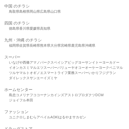
中国 のチラシ
鳥取県
島根県
岡山県
広島県
山口県
四国 のチラシ
徳島県
香川県
愛媛県
高知県
九州・沖縄 のチラシ
福岡県
佐賀県
長崎県
熊本県
大分県
宮崎県
鹿児島県
沖縄県
スーパー
いなげや
西條
アマノパークス
ベイシア
ビッグヨーサン
イトーヨーカドー
イオン
カスミ
マルエツ
スーパーバリュー
ヤオコー
オーケー
ヨークベニマル
ツルヤ
マルト
オギノ
エスマート
ライフ
業務スーパー
いかり
フジグラン
ダイレックス
サンエー
イズミヤ
ホームセンター
島忠
コメリ
ナフコ
コーナン
カインズ
アストロプロダクツ
DCM
ジョイフル本田
ファッション
ユニクロ
しまむら
アベイル
AOKI
はるやま
サカゼン
ドラッグストア