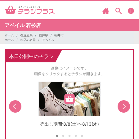
アベイル
若杉店
ホーム
都道府県
福井県
福井市
ホーム
お店の名前
アベイル
本日公開中のチラシ
画像はイメージです。
画像をクリックするとチラシが開きます。
売出し期間:8/8(土)〜8/13(木)