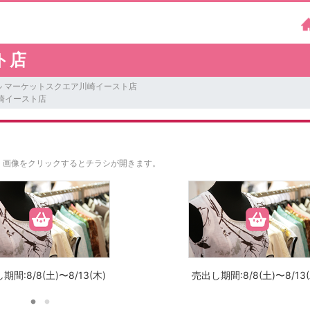
ト店
ル マーケットスクエア川崎イースト店
崎イースト店
。
画像をクリックするとチラシが開きます。
期間:8/8(土)〜8/13(木)
売出し期間:8/8(土)〜8/13(