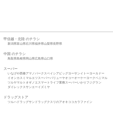
甲信越・北陸 のチラシ
新潟県
富山県
石川県
福井県
山梨県
長野県
中国 のチラシ
鳥取県
島根県
岡山県
広島県
山口県
スーパー
いなげや
西條
アマノパークス
ベイシア
ビッグヨーサン
イトーヨーカドー
イオン
カスミ
マルエツ
スーパーバリュー
ヤオコー
オーケー
ヨークベニマル
ツルヤ
マルト
オギノ
エスマート
ライフ
業務スーパー
いかり
フジグラン
ダイレックス
サンエー
イズミヤ
ドラッグストア
ツルハドラッグ
サンドラッグ
クスリのアオキ
ココカラファイン