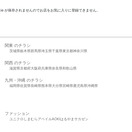
kie が保存されませんのでお店をお気に入りに登録できません。
関東 のチラシ
茨城県
栃木県
群馬県
埼玉県
千葉県
東京都
神奈川県
関西 のチラシ
滋賀県
京都府
大阪府
兵庫県
奈良県
和歌山県
九州・沖縄 のチラシ
福岡県
佐賀県
長崎県
熊本県
大分県
宮崎県
鹿児島県
沖縄県
ファッション
ユニクロ
しまむら
アベイル
AOKI
はるやま
サカゼン