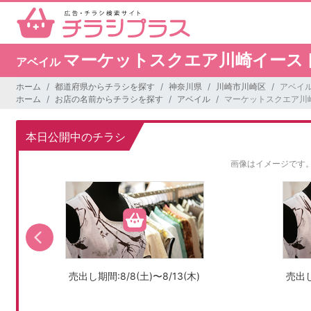
マーケットスクエア川崎イース
アベイル
ホーム
都道府県からチラシを探す
神奈川県
川崎市川崎区
アベイ
ホーム
お店の名前からチラシを探す
アベイル
マーケットスクエア川
本日公開中のチラシ
画像はイメージです
売出し期間:8/8(土)〜8/13(木)
売出し