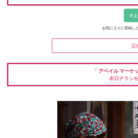
お気に入りに登録し
公
「
アベイル
マーケ
本日チラシ