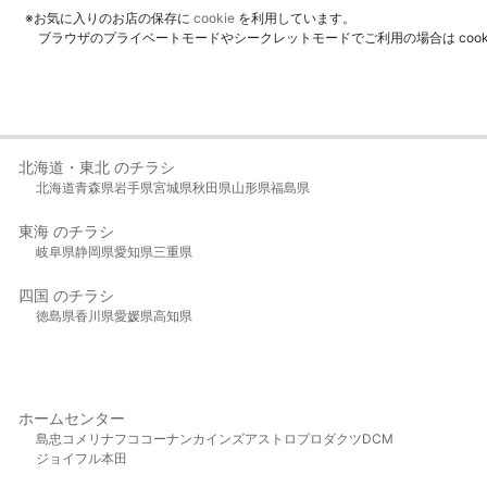
※お気に入りのお店の保存に
cookie
を利用しています。
ブラウザのプライベートモードやシークレットモードでご利用の場合は coo
北海道・東北 のチラシ
北海道
青森県
岩手県
宮城県
秋田県
山形県
福島県
東海 のチラシ
岐阜県
静岡県
愛知県
三重県
四国 のチラシ
徳島県
香川県
愛媛県
高知県
ホームセンター
島忠
コメリ
ナフコ
コーナン
カインズ
アストロプロダクツ
DCM
ジョイフル本田