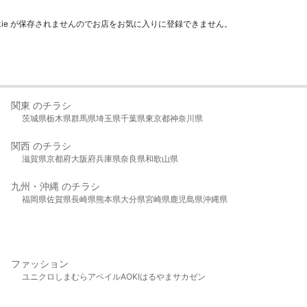
kie が保存されませんのでお店をお気に入りに登録できません。
関東 のチラシ
茨城県
栃木県
群馬県
埼玉県
千葉県
東京都
神奈川県
関西 のチラシ
滋賀県
京都府
大阪府
兵庫県
奈良県
和歌山県
九州・沖縄 のチラシ
福岡県
佐賀県
長崎県
熊本県
大分県
宮崎県
鹿児島県
沖縄県
ファッション
ユニクロ
しまむら
アベイル
AOKI
はるやま
サカゼン