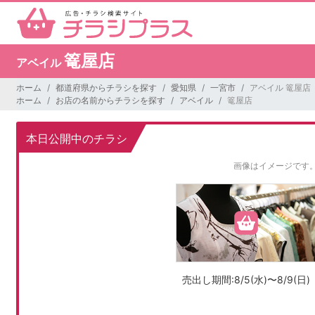
篭屋店
アベイル
ホーム
都道府県からチラシを探す
愛知県
一宮市
アベイル 篭屋店
ホーム
お店の名前からチラシを探す
アベイル
篭屋店
本日公開中のチラシ
画像はイメージです
売出し期間:8/5(水)〜8/9(日)