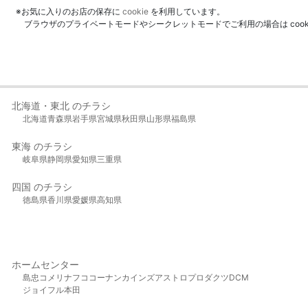
※お気に入りのお店の保存に
cookie
を利用しています。
ブラウザのプライベートモードやシークレットモードでご利用の場合は coo
北海道・東北 のチラシ
北海道
青森県
岩手県
宮城県
秋田県
山形県
福島県
東海 のチラシ
岐阜県
静岡県
愛知県
三重県
四国 のチラシ
徳島県
香川県
愛媛県
高知県
ホームセンター
島忠
コメリ
ナフコ
コーナン
カインズ
アストロプロダクツ
DCM
ジョイフル本田