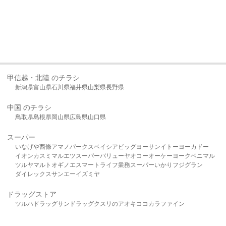
甲信越・北陸 のチラシ
新潟県
富山県
石川県
福井県
山梨県
長野県
中国 のチラシ
鳥取県
島根県
岡山県
広島県
山口県
スーパー
いなげや
西條
アマノパークス
ベイシア
ビッグヨーサン
イトーヨーカドー
イオン
カスミ
マルエツ
スーパーバリュー
ヤオコー
オーケー
ヨークベニマル
ツルヤ
マルト
オギノ
エスマート
ライフ
業務スーパー
いかり
フジグラン
ダイレックス
サンエー
イズミヤ
ドラッグストア
ツルハドラッグ
サンドラッグ
クスリのアオキ
ココカラファイン