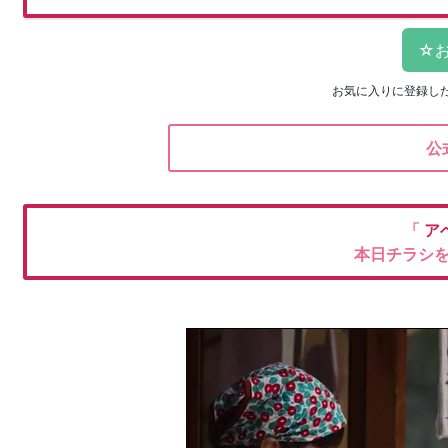
お気に入りに登録し
公
「
ア
本日チラシ