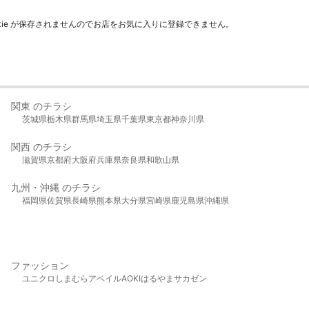
kie が保存されませんのでお店をお気に入りに登録できません。
関東 のチラシ
茨城県
栃木県
群馬県
埼玉県
千葉県
東京都
神奈川県
関西 のチラシ
滋賀県
京都府
大阪府
兵庫県
奈良県
和歌山県
九州・沖縄 のチラシ
福岡県
佐賀県
長崎県
熊本県
大分県
宮崎県
鹿児島県
沖縄県
ファッション
ユニクロ
しまむら
アベイル
AOKI
はるやま
サカゼン