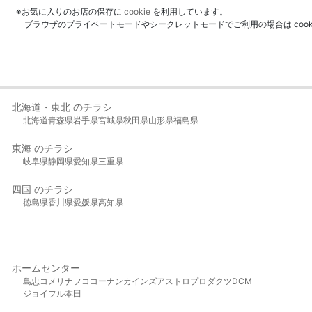
※お気に入りのお店の保存に
cookie
を利用しています。
ブラウザのプライベートモードやシークレットモードでご利用の場合は coo
北海道・東北 のチラシ
北海道
青森県
岩手県
宮城県
秋田県
山形県
福島県
東海 のチラシ
岐阜県
静岡県
愛知県
三重県
四国 のチラシ
徳島県
香川県
愛媛県
高知県
ホームセンター
島忠
コメリ
ナフコ
コーナン
カインズ
アストロプロダクツ
DCM
ジョイフル本田