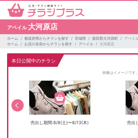
大河原店
アベイル
ホーム
都道府県からチラシを探す
宮城県
柴田郡大河原町
アベイル
ホーム
お店の名前からチラシを探す
アベイル
大河原店
本日公開中のチラシ
画像はイメージです
売出し期間:8/8(土)〜8/13(木)
売出し