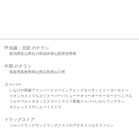
甲信越・北陸 のチラシ
新潟県
富山県
石川県
福井県
山梨県
長野県
中国 のチラシ
鳥取県
島根県
岡山県
広島県
山口県
スーパー
いなげや
西條
アマノパークス
ベイシア
ビッグヨーサン
イトーヨーカドー
イオン
カスミ
マルエツ
スーパーバリュー
ヤオコー
オーケー
ヨークベニマル
ツルヤ
マルト
オギノ
エスマート
ライフ
業務スーパー
いかり
フジグラン
ダイレックス
サンエー
イズミヤ
ドラッグストア
ツルハドラッグ
サンドラッグ
クスリのアオキ
ココカラファイン