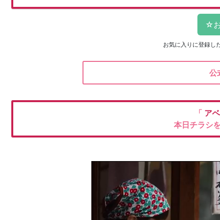
お気に入りに登録し
公
「
アベ
本日チラシ