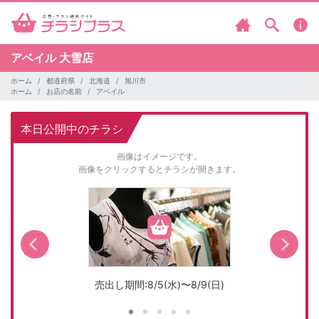
アベイル
大雪店
ホーム
都道府県
北海道
旭川市
ホーム
お店の名前
アベイル
本日公開中のチラシ
画像はイメージです。
画像をクリックするとチラシが開きます。
売出し期間:8/5(水)〜8/9(日)