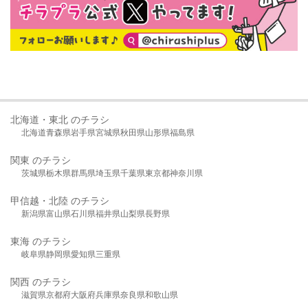
北海道・東北 のチラシ
北海道
青森県
岩手県
宮城県
秋田県
山形県
福島県
関東 のチラシ
茨城県
栃木県
群馬県
埼玉県
千葉県
東京都
神奈川県
甲信越・北陸 のチラシ
新潟県
富山県
石川県
福井県
山梨県
長野県
東海 のチラシ
岐阜県
静岡県
愛知県
三重県
関西 のチラシ
滋賀県
京都府
大阪府
兵庫県
奈良県
和歌山県