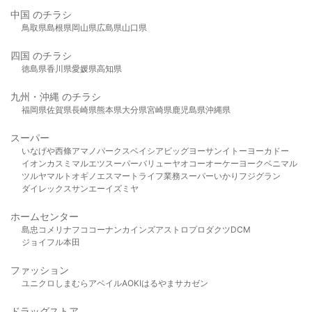
中国 のチラシ
鳥取県
島根県
岡山県
広島県
山口県
四国 のチラシ
徳島県
香川県
愛媛県
高知県
九州・沖縄 のチラシ
福岡県
佐賀県
長崎県
熊本県
大分県
宮崎県
鹿児島県
沖縄県
スーパー
いなげや
西條
アマノパークス
ベイシア
ビッグヨーサン
イトーヨーカドー
イオン
カスミ
マルエツ
スーパーバリュー
ヤオコー
オーケー
ヨークベニマル
ツルヤ
マルト
オギノ
エスマート
ライフ
業務スーパー
いかり
フジグラン
ダイレックス
サンエー
イズミヤ
ホームセンター
島忠
コメリ
ナフコ
コーナン
カインズ
アストロプロダクツ
DCM
ジョイフル本田
ファッション
ユニクロ
しまむら
アベイル
AOKI
はるやま
サカゼン
ドラッグストア