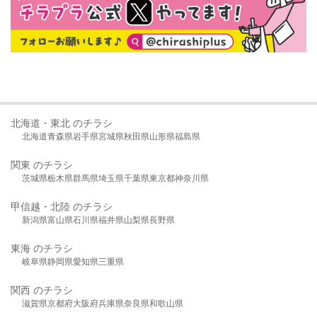
北海道・東北 のチラシ
北海道
青森県
岩手県
宮城県
秋田県
山形県
福島県
関東 のチラシ
茨城県
栃木県
群馬県
埼玉県
千葉県
東京都
神奈川県
甲信越・北陸 のチラシ
新潟県
富山県
石川県
福井県
山梨県
長野県
東海 のチラシ
岐阜県
静岡県
愛知県
三重県
関西 のチラシ
滋賀県
京都府
大阪府
兵庫県
奈良県
和歌山県