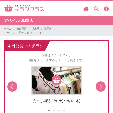
アベイル
真岡店
ホーム
都道府県
栃木県
真岡市
ホーム
お店の名前
アベイル
本日公開中のチラシ
画像はイメージです。
画像をクリックするとチラシが開きます。
売出し期間:8/8(土)〜8/13(木)