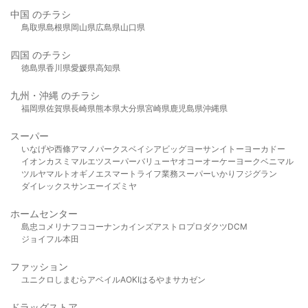
中国 のチラシ
鳥取県
島根県
岡山県
広島県
山口県
四国 のチラシ
徳島県
香川県
愛媛県
高知県
九州・沖縄 のチラシ
福岡県
佐賀県
長崎県
熊本県
大分県
宮崎県
鹿児島県
沖縄県
スーパー
いなげや
西條
アマノパークス
ベイシア
ビッグヨーサン
イトーヨーカドー
イオン
カスミ
マルエツ
スーパーバリュー
ヤオコー
オーケー
ヨークベニマル
ツルヤ
マルト
オギノ
エスマート
ライフ
業務スーパー
いかり
フジグラン
ダイレックス
サンエー
イズミヤ
ホームセンター
島忠
コメリ
ナフコ
コーナン
カインズ
アストロプロダクツ
DCM
ジョイフル本田
ファッション
ユニクロ
しまむら
アベイル
AOKI
はるやま
サカゼン
ドラッグストア