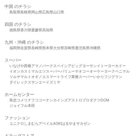
中国 のチラシ
鳥取県
島根県
岡山県
広島県
山口県
四国 のチラシ
徳島県
香川県
愛媛県
高知県
九州・沖縄 のチラシ
福岡県
佐賀県
長崎県
熊本県
大分県
宮崎県
鹿児島県
沖縄県
スーパー
いなげや
西條
アマノパークス
ベイシア
ビッグヨーサン
イトーヨーカドー
イオン
カスミ
マルエツ
スーパーバリュー
ヤオコー
オーケー
ヨークベニマル
ツルヤ
マルト
オギノ
エスマート
ライフ
業務スーパー
いかり
フジグラン
ダイレックス
サンエー
イズミヤ
ホームセンター
島忠
コメリ
ナフコ
コーナン
カインズ
アストロプロダクツ
DCM
ジョイフル本田
ファッション
ユニクロ
しまむら
アベイル
AOKI
はるやま
サカゼン
ドラッグストア