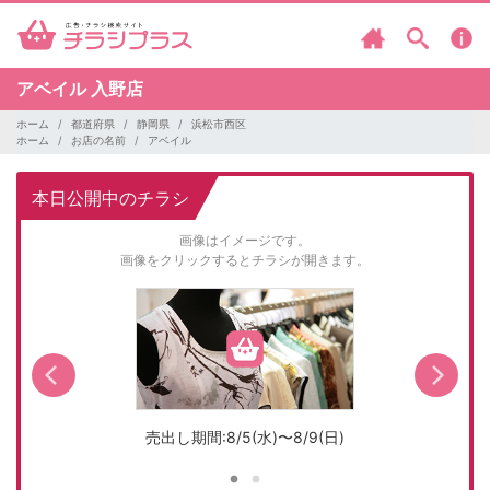
アベイル
入野店
ホーム
都道府県
静岡県
浜松市西区
ホーム
お店の名前
アベイル
本日公開中のチラシ
画像はイメージです。
画像をクリックするとチラシが開きます。
売出し期間:8/5(水)〜8/9(日)