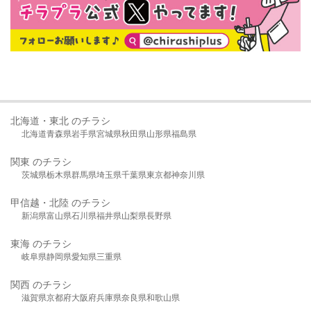
北海道・東北 のチラシ
北海道
青森県
岩手県
宮城県
秋田県
山形県
福島県
関東 のチラシ
茨城県
栃木県
群馬県
埼玉県
千葉県
東京都
神奈川県
甲信越・北陸 のチラシ
新潟県
富山県
石川県
福井県
山梨県
長野県
東海 のチラシ
岐阜県
静岡県
愛知県
三重県
関西 のチラシ
滋賀県
京都府
大阪府
兵庫県
奈良県
和歌山県