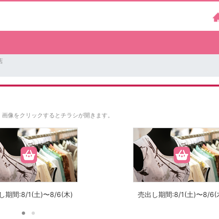
店
。
画像をクリックするとチラシが開きます。
期間:8/1(土)〜8/6(木)
売出し期間:8/1(土)〜8/6(