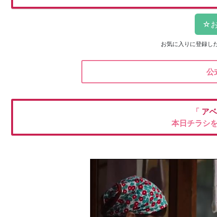
お気に入りに登録し
公
「
アベ
本日チラシ