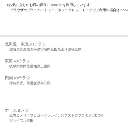
※お気に入りのお店の保存に
cookie
を利用しています。
ブラウザのプライベートモードやシークレットモードでご利用の場合は coo
北海道・東北 のチラシ
北海道
青森県
岩手県
宮城県
秋田県
山形県
福島県
東海 のチラシ
岐阜県
静岡県
愛知県
三重県
四国 のチラシ
徳島県
香川県
愛媛県
高知県
ホームセンター
島忠
コメリ
ナフコ
コーナン
カインズ
アストロプロダクツ
DCM
ジョイフル本田