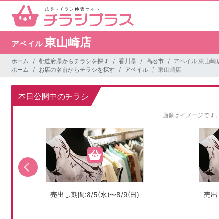
東山崎店
アベイル
ホーム
都道府県からチラシを探す
香川県
高松市
アベイル 東山崎
ホーム
お店の名前からチラシを探す
アベイル
東山崎店
本日公開中のチラシ
画像はイメージです
売出し期間:8/5(水)〜8/9(日)
売出し