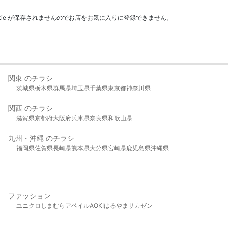
kie が保存されませんのでお店をお気に入りに登録できません。
関東 のチラシ
茨城県
栃木県
群馬県
埼玉県
千葉県
東京都
神奈川県
関西 のチラシ
滋賀県
京都府
大阪府
兵庫県
奈良県
和歌山県
九州・沖縄 のチラシ
福岡県
佐賀県
長崎県
熊本県
大分県
宮崎県
鹿児島県
沖縄県
ファッション
ユニクロ
しまむら
アベイル
AOKI
はるやま
サカゼン