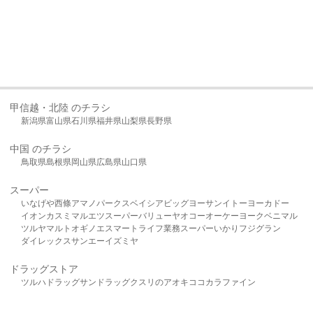
甲信越・北陸 のチラシ
新潟県
富山県
石川県
福井県
山梨県
長野県
中国 のチラシ
鳥取県
島根県
岡山県
広島県
山口県
スーパー
いなげや
西條
アマノパークス
ベイシア
ビッグヨーサン
イトーヨーカドー
イオン
カスミ
マルエツ
スーパーバリュー
ヤオコー
オーケー
ヨークベニマル
ツルヤ
マルト
オギノ
エスマート
ライフ
業務スーパー
いかり
フジグラン
ダイレックス
サンエー
イズミヤ
ドラッグストア
ツルハドラッグ
サンドラッグ
クスリのアオキ
ココカラファイン