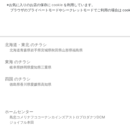
※お気に入りのお店の保存に
cookie
を利用しています。
ブラウザのプライベートモードやシークレットモードでご利用の場合は coo
北海道・東北 のチラシ
北海道
青森県
岩手県
宮城県
秋田県
山形県
福島県
東海 のチラシ
岐阜県
静岡県
愛知県
三重県
四国 のチラシ
徳島県
香川県
愛媛県
高知県
ホームセンター
島忠
コメリ
ナフコ
コーナン
カインズ
アストロプロダクツ
DCM
ジョイフル本田