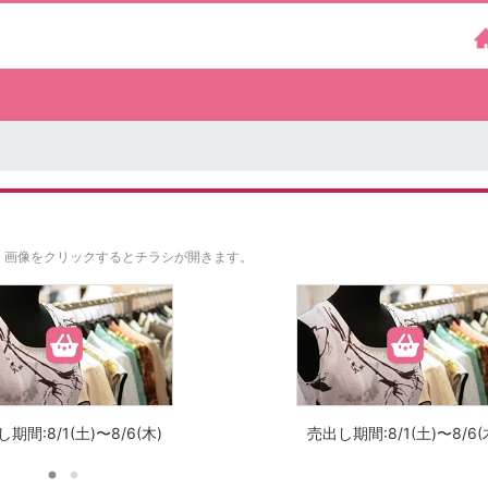
。
画像をクリックするとチラシが開きます。
期間:8/1(土)〜8/6(木)
売出し期間:8/1(土)〜8/6(