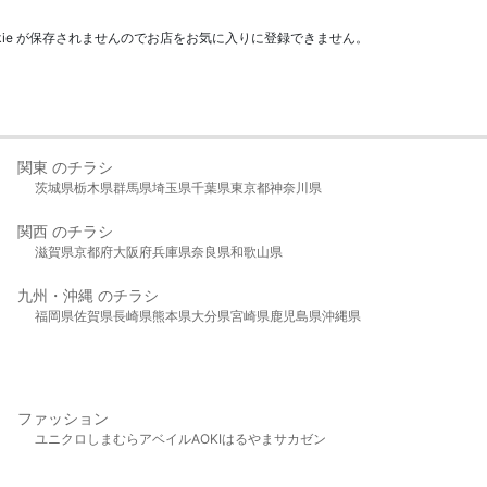
kie が保存されませんのでお店をお気に入りに登録できません。
関東 のチラシ
茨城県
栃木県
群馬県
埼玉県
千葉県
東京都
神奈川県
関西 のチラシ
滋賀県
京都府
大阪府
兵庫県
奈良県
和歌山県
九州・沖縄 のチラシ
福岡県
佐賀県
長崎県
熊本県
大分県
宮崎県
鹿児島県
沖縄県
ファッション
ユニクロ
しまむら
アベイル
AOKI
はるやま
サカゼン