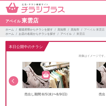
東雲店
アベイル
ホーム
都道府県からチラシを探す
高知県
高知市
アベイル 東雲店
ホーム
お店の名前からチラシを探す
アベイル
東雲店
本日公開中のチラシ
画像はイメージです
売出し期間:8/5(水)〜8/9(日)
売出し