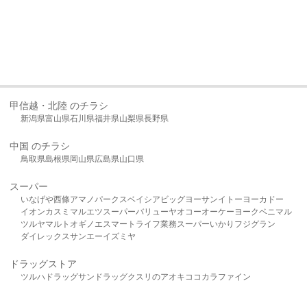
甲信越・北陸 のチラシ
新潟県
富山県
石川県
福井県
山梨県
長野県
中国 のチラシ
鳥取県
島根県
岡山県
広島県
山口県
スーパー
いなげや
西條
アマノパークス
ベイシア
ビッグヨーサン
イトーヨーカドー
イオン
カスミ
マルエツ
スーパーバリュー
ヤオコー
オーケー
ヨークベニマル
ツルヤ
マルト
オギノ
エスマート
ライフ
業務スーパー
いかり
フジグラン
ダイレックス
サンエー
イズミヤ
ドラッグストア
ツルハドラッグ
サンドラッグ
クスリのアオキ
ココカラファイン