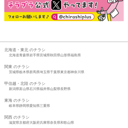
北海道・東北 のチラシ
北海道
青森県
岩手県
宮城県
秋田県
山形県
福島県
関東 のチラシ
茨城県
栃木県
群馬県
埼玉県
千葉県
東京都
神奈川県
甲信越・北陸 のチラシ
新潟県
富山県
石川県
福井県
山梨県
長野県
東海 のチラシ
岐阜県
静岡県
愛知県
三重県
関西 のチラシ
滋賀県
京都府
大阪府
兵庫県
奈良県
和歌山県