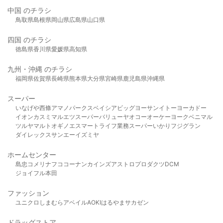
中国 のチラシ
鳥取県
島根県
岡山県
広島県
山口県
四国 のチラシ
徳島県
香川県
愛媛県
高知県
九州・沖縄 のチラシ
福岡県
佐賀県
長崎県
熊本県
大分県
宮崎県
鹿児島県
沖縄県
スーパー
いなげや
西條
アマノパークス
ベイシア
ビッグヨーサン
イトーヨーカドー
イオン
カスミ
マルエツ
スーパーバリュー
ヤオコー
オーケー
ヨークベニマル
ツルヤ
マルト
オギノ
エスマート
ライフ
業務スーパー
いかり
フジグラン
ダイレックス
サンエー
イズミヤ
ホームセンター
島忠
コメリ
ナフコ
コーナン
カインズ
アストロプロダクツ
DCM
ジョイフル本田
ファッション
ユニクロ
しまむら
アベイル
AOKI
はるやま
サカゼン
ドラッグストア