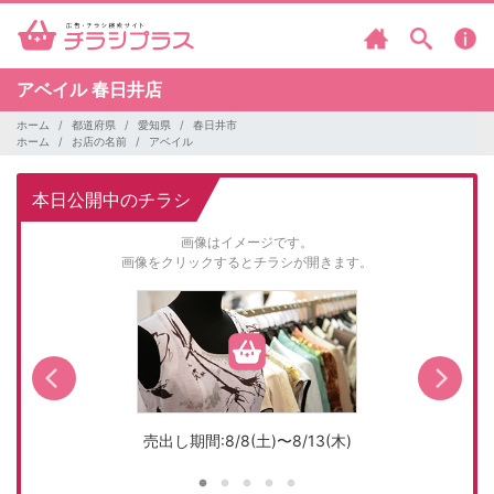
アベイル
春日井店
ホーム
都道府県
愛知県
春日井市
ホーム
お店の名前
アベイル
本日公開中のチラシ
画像はイメージです。
画像をクリックするとチラシが開きます。
売出し期間:8/8(土)〜8/13(木)