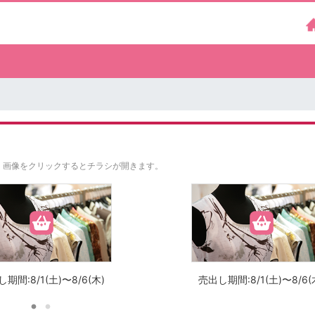
。
画像をクリックするとチラシが開きます。
期間:8/1(土)〜8/6(木)
売出し期間:8/1(土)〜8/6(