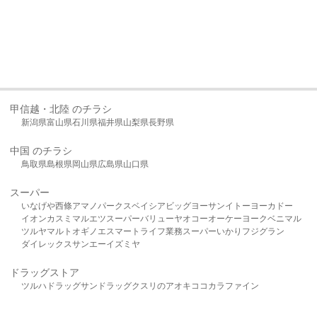
甲信越・北陸 のチラシ
新潟県
富山県
石川県
福井県
山梨県
長野県
中国 のチラシ
鳥取県
島根県
岡山県
広島県
山口県
スーパー
いなげや
西條
アマノパークス
ベイシア
ビッグヨーサン
イトーヨーカドー
イオン
カスミ
マルエツ
スーパーバリュー
ヤオコー
オーケー
ヨークベニマル
ツルヤ
マルト
オギノ
エスマート
ライフ
業務スーパー
いかり
フジグラン
ダイレックス
サンエー
イズミヤ
ドラッグストア
ツルハドラッグ
サンドラッグ
クスリのアオキ
ココカラファイン