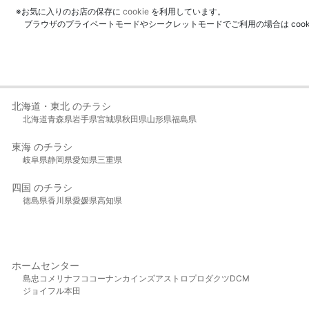
※お気に入りのお店の保存に
cookie
を利用しています。
ブラウザのプライベートモードやシークレットモードでご利用の場合は coo
北海道・東北 のチラシ
北海道
青森県
岩手県
宮城県
秋田県
山形県
福島県
東海 のチラシ
岐阜県
静岡県
愛知県
三重県
四国 のチラシ
徳島県
香川県
愛媛県
高知県
ホームセンター
島忠
コメリ
ナフコ
コーナン
カインズ
アストロプロダクツ
DCM
ジョイフル本田