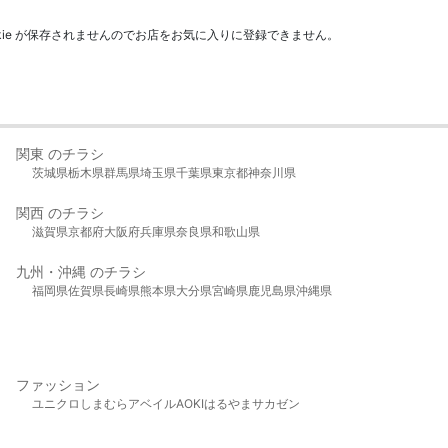
kie が保存されませんのでお店をお気に入りに登録できません。
関東 のチラシ
茨城県
栃木県
群馬県
埼玉県
千葉県
東京都
神奈川県
関西 のチラシ
滋賀県
京都府
大阪府
兵庫県
奈良県
和歌山県
九州・沖縄 のチラシ
福岡県
佐賀県
長崎県
熊本県
大分県
宮崎県
鹿児島県
沖縄県
ファッション
ユニクロ
しまむら
アベイル
AOKI
はるやま
サカゼン