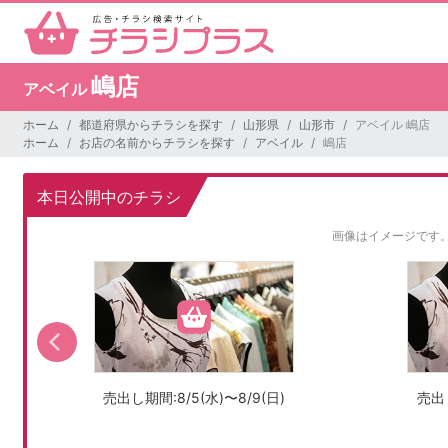
嶋店
アベイル
ホーム
都道府県からチラシを探す
山形県
山形市
アベイル 嶋店
ホーム
お店の名前からチラシを探す
アベイル
嶋店
本日公開中のチラシ
画像はイメージです
売出し期間:8/5(水)〜8/9(日)
売出し