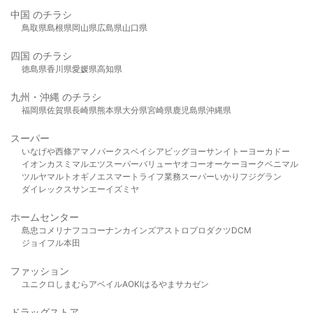
中国 のチラシ
鳥取県
島根県
岡山県
広島県
山口県
四国 のチラシ
徳島県
香川県
愛媛県
高知県
九州・沖縄 のチラシ
福岡県
佐賀県
長崎県
熊本県
大分県
宮崎県
鹿児島県
沖縄県
スーパー
いなげや
西條
アマノパークス
ベイシア
ビッグヨーサン
イトーヨーカドー
イオン
カスミ
マルエツ
スーパーバリュー
ヤオコー
オーケー
ヨークベニマル
ツルヤ
マルト
オギノ
エスマート
ライフ
業務スーパー
いかり
フジグラン
ダイレックス
サンエー
イズミヤ
ホームセンター
島忠
コメリ
ナフコ
コーナン
カインズ
アストロプロダクツ
DCM
ジョイフル本田
ファッション
ユニクロ
しまむら
アベイル
AOKI
はるやま
サカゼン
ドラッグストア