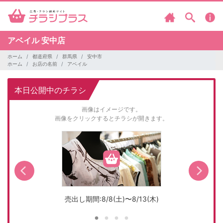
アベイル
安中店
ホーム
都道府県
群馬県
安中市
ホーム
お店の名前
アベイル
本日公開中のチラシ
画像はイメージです。
画像をクリックするとチラシが開きます。
売出し期間:8/8(土)〜8/13(木)