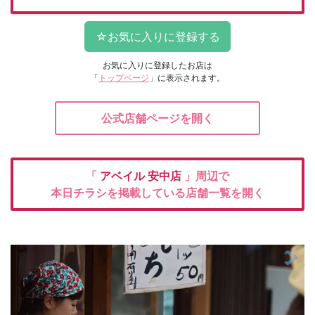
お気に入りに登録したお店は
「
トップページ
」に表示されます。
公式店舗ページを開く
「
アベイル
安中店
」周辺で
本日チラシを掲載している店舗一覧を開く