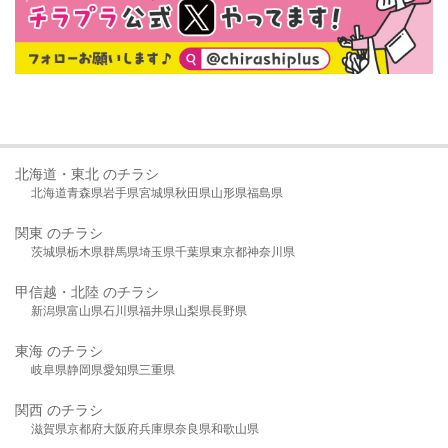
北海道・東北 のチラシ
北海道
青森県
岩手県
宮城県
秋田県
山形県
福島県
関東 のチラシ
茨城県
栃木県
群馬県
埼玉県
千葉県
東京都
神奈川県
甲信越・北陸 のチラシ
新潟県
富山県
石川県
福井県
山梨県
長野県
東海 のチラシ
岐阜県
静岡県
愛知県
三重県
関西 のチラシ
滋賀県
京都府
大阪府
兵庫県
奈良県
和歌山県