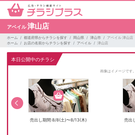
津山店
アベイル
ホーム
都道府県からチラシを探す
岡山県
津山市
アベイル 津山店
ホーム
お店の名前からチラシを探す
アベイル
津山店
本日公開中のチラシ
画像はイメージです
売出し期間:8/8(土)〜8/13(木)
売出し