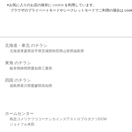
※お気に入りのお店の保存に
cookie
を利用しています。
ブラウザのプライベートモードやシークレットモードでご利用の場合は coo
北海道・東北 のチラシ
北海道
青森県
岩手県
宮城県
秋田県
山形県
福島県
東海 のチラシ
岐阜県
静岡県
愛知県
三重県
四国 のチラシ
徳島県
香川県
愛媛県
高知県
ホームセンター
島忠
コメリ
ナフコ
コーナン
カインズ
アストロプロダクツ
DCM
ジョイフル本田