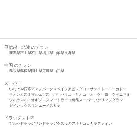
甲信越・北陸 のチラシ
新潟県
富山県
石川県
福井県
山梨県
長野県
中国 のチラシ
鳥取県
島根県
岡山県
広島県
山口県
スーパー
いなげや
西條
アマノパークス
ベイシア
ビッグヨーサン
イトーヨーカドー
イオン
カスミ
マルエツ
スーパーバリュー
ヤオコー
オーケー
ヨークベニマル
ツルヤ
マルト
オギノ
エスマート
ライフ
業務スーパー
いかり
フジグラン
ダイレックス
サンエー
イズミヤ
ドラッグストア
ツルハドラッグ
サンドラッグ
クスリのアオキ
ココカラファイン