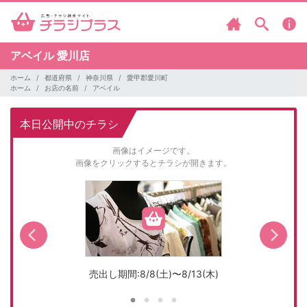
アベイル
愛川店
ホーム
都道府県
神奈川県
愛甲郡愛川町
ホーム
お店の名前
アベイル
本日公開中のチラシ
画像はイメージです。
画像をクリックするとチラシが開きます。
売出し期間:8/8(土)〜8/13(木)