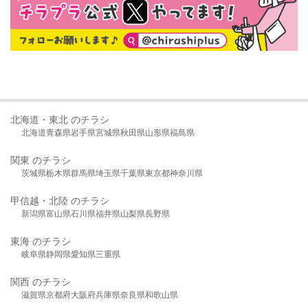
北海道・東北 のチラシ
北海道
青森県
岩手県
宮城県
秋田県
山形県
福島県
関東 のチラシ
茨城県
栃木県
群馬県
埼玉県
千葉県
東京都
神奈川県
甲信越・北陸 のチラシ
新潟県
富山県
石川県
福井県
山梨県
長野県
東海 のチラシ
岐阜県
静岡県
愛知県
三重県
関西 のチラシ
滋賀県
京都府
大阪府
兵庫県
奈良県
和歌山県