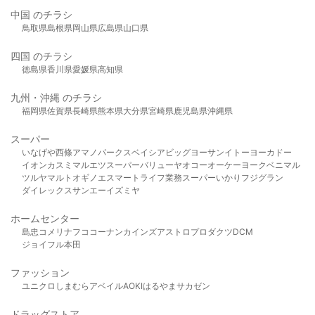
中国 のチラシ
鳥取県
島根県
岡山県
広島県
山口県
四国 のチラシ
徳島県
香川県
愛媛県
高知県
九州・沖縄 のチラシ
福岡県
佐賀県
長崎県
熊本県
大分県
宮崎県
鹿児島県
沖縄県
スーパー
いなげや
西條
アマノパークス
ベイシア
ビッグヨーサン
イトーヨーカドー
イオン
カスミ
マルエツ
スーパーバリュー
ヤオコー
オーケー
ヨークベニマル
ツルヤ
マルト
オギノ
エスマート
ライフ
業務スーパー
いかり
フジグラン
ダイレックス
サンエー
イズミヤ
ホームセンター
島忠
コメリ
ナフコ
コーナン
カインズ
アストロプロダクツ
DCM
ジョイフル本田
ファッション
ユニクロ
しまむら
アベイル
AOKI
はるやま
サカゼン
ドラッグストア