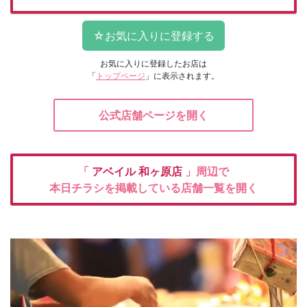
お気に入りに登録したお店は
「
トップページ
」に表示されます。
公式店舗ページを開く
「
アベイル
和ヶ原店
」周辺で
本日チラシを掲載している店舗一覧を開く