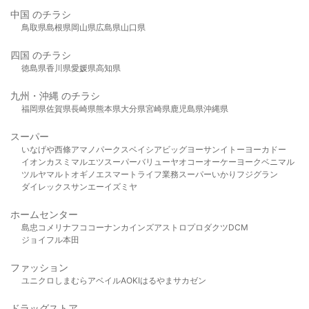
中国 のチラシ
鳥取県
島根県
岡山県
広島県
山口県
四国 のチラシ
徳島県
香川県
愛媛県
高知県
九州・沖縄 のチラシ
福岡県
佐賀県
長崎県
熊本県
大分県
宮崎県
鹿児島県
沖縄県
スーパー
いなげや
西條
アマノパークス
ベイシア
ビッグヨーサン
イトーヨーカドー
イオン
カスミ
マルエツ
スーパーバリュー
ヤオコー
オーケー
ヨークベニマル
ツルヤ
マルト
オギノ
エスマート
ライフ
業務スーパー
いかり
フジグラン
ダイレックス
サンエー
イズミヤ
ホームセンター
島忠
コメリ
ナフコ
コーナン
カインズ
アストロプロダクツ
DCM
ジョイフル本田
ファッション
ユニクロ
しまむら
アベイル
AOKI
はるやま
サカゼン
ドラッグストア