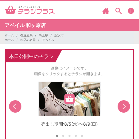
アベイル
和ヶ原店
ホーム
都道府県
埼玉県
所沢市
ホーム
お店の名前
アベイル
本日公開中のチラシ
画像はイメージです。
画像をクリックするとチラシが開きます。
売出し期間:8/5(水)〜8/9(日)