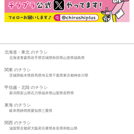
北海道・東北 のチラシ
北海道
青森県
岩手県
宮城県
秋田県
山形県
福島県
関東 のチラシ
茨城県
栃木県
群馬県
埼玉県
千葉県
東京都
神奈川県
甲信越・北陸 のチラシ
新潟県
富山県
石川県
福井県
山梨県
長野県
東海 のチラシ
岐阜県
静岡県
愛知県
三重県
関西 のチラシ
滋賀県
京都府
大阪府
兵庫県
奈良県
和歌山県