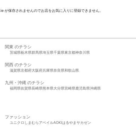
kie が保存されませんのでお店をお気に入りに登録できません。
関東 のチラシ
茨城県
栃木県
群馬県
埼玉県
千葉県
東京都
神奈川県
関西 のチラシ
滋賀県
京都府
大阪府
兵庫県
奈良県
和歌山県
九州・沖縄 のチラシ
福岡県
佐賀県
長崎県
熊本県
大分県
宮崎県
鹿児島県
沖縄県
ファッション
ユニクロ
しまむら
アベイル
AOKI
はるやま
サカゼン