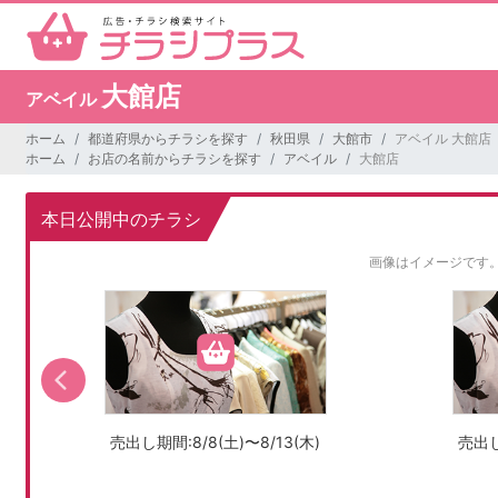
大館店
アベイル
ホーム
都道府県からチラシを探す
秋田県
大館市
アベイル 大館店
ホーム
お店の名前からチラシを探す
アベイル
大館店
本日公開中のチラシ
画像はイメージです
売出し期間:8/8(土)〜8/13(木)
売出し