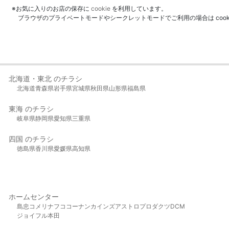
※お気に入りのお店の保存に
cookie
を利用しています。
ブラウザのプライベートモードやシークレットモードでご利用の場合は coo
北海道・東北 のチラシ
北海道
青森県
岩手県
宮城県
秋田県
山形県
福島県
東海 のチラシ
岐阜県
静岡県
愛知県
三重県
四国 のチラシ
徳島県
香川県
愛媛県
高知県
ホームセンター
島忠
コメリ
ナフコ
コーナン
カインズ
アストロプロダクツ
DCM
ジョイフル本田