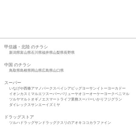
甲信越・北陸 のチラシ
新潟県
富山県
石川県
福井県
山梨県
長野県
中国 のチラシ
鳥取県
島根県
岡山県
広島県
山口県
スーパー
いなげや
西條
アマノパークス
ベイシア
ビッグヨーサン
イトーヨーカドー
イオン
カスミ
マルエツ
スーパーバリュー
ヤオコー
オーケー
ヨークベニマル
ツルヤ
マルト
オギノ
エスマート
ライフ
業務スーパー
いかり
フジグラン
ダイレックス
サンエー
イズミヤ
ドラッグストア
ツルハドラッグ
サンドラッグ
クスリのアオキ
ココカラファイン