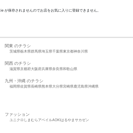
kie が保存されませんのでお店をお気に入りに登録できません。
関東 のチラシ
茨城県
栃木県
群馬県
埼玉県
千葉県
東京都
神奈川県
関西 のチラシ
滋賀県
京都府
大阪府
兵庫県
奈良県
和歌山県
九州・沖縄 のチラシ
福岡県
佐賀県
長崎県
熊本県
大分県
宮崎県
鹿児島県
沖縄県
ファッション
ユニクロ
しまむら
アベイル
AOKI
はるやま
サカゼン