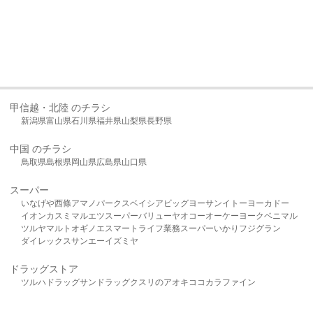
甲信越・北陸 のチラシ
新潟県
富山県
石川県
福井県
山梨県
長野県
中国 のチラシ
鳥取県
島根県
岡山県
広島県
山口県
スーパー
いなげや
西條
アマノパークス
ベイシア
ビッグヨーサン
イトーヨーカドー
イオン
カスミ
マルエツ
スーパーバリュー
ヤオコー
オーケー
ヨークベニマル
ツルヤ
マルト
オギノ
エスマート
ライフ
業務スーパー
いかり
フジグラン
ダイレックス
サンエー
イズミヤ
ドラッグストア
ツルハドラッグ
サンドラッグ
クスリのアオキ
ココカラファイン