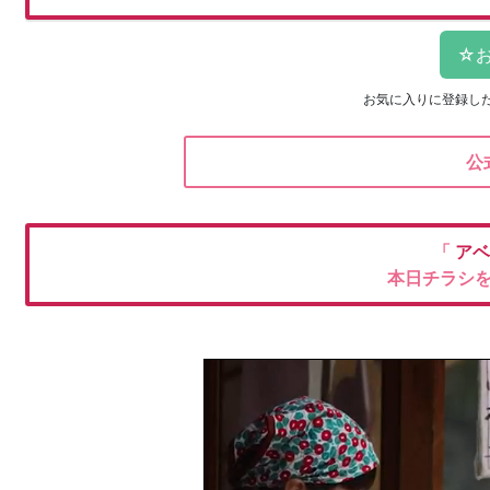
お気に入りに登録し
公
「
アベ
本日チラシ