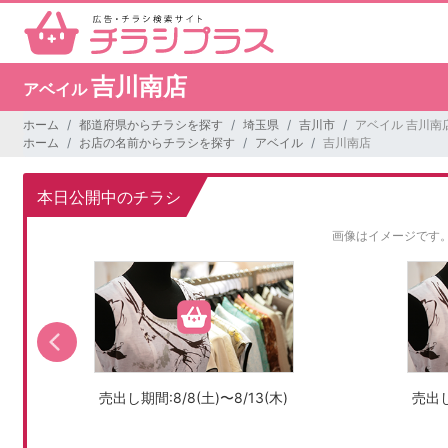
吉川南店
アベイル
ホーム
都道府県からチラシを探す
埼玉県
吉川市
アベイル 吉川南
ホーム
お店の名前からチラシを探す
アベイル
吉川南店
本日公開中のチラシ
画像はイメージです
売出し期間:8/8(土)〜8/13(木)
売出し