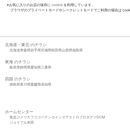
※お気に入りのお店の保存に
cookie
を利用しています。
ブラウザのプライベートモードやシークレットモードでご利用の場合は coo
北海道・東北 のチラシ
北海道
青森県
岩手県
宮城県
秋田県
山形県
福島県
東海 のチラシ
岐阜県
静岡県
愛知県
三重県
四国 のチラシ
徳島県
香川県
愛媛県
高知県
ホームセンター
島忠
コメリ
ナフコ
コーナン
カインズ
アストロプロダクツ
DCM
ジョイフル本田