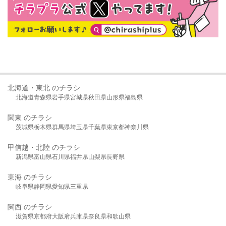
北海道・東北 のチラシ
北海道
青森県
岩手県
宮城県
秋田県
山形県
福島県
関東 のチラシ
茨城県
栃木県
群馬県
埼玉県
千葉県
東京都
神奈川県
甲信越・北陸 のチラシ
新潟県
富山県
石川県
福井県
山梨県
長野県
東海 のチラシ
岐阜県
静岡県
愛知県
三重県
関西 のチラシ
滋賀県
京都府
大阪府
兵庫県
奈良県
和歌山県