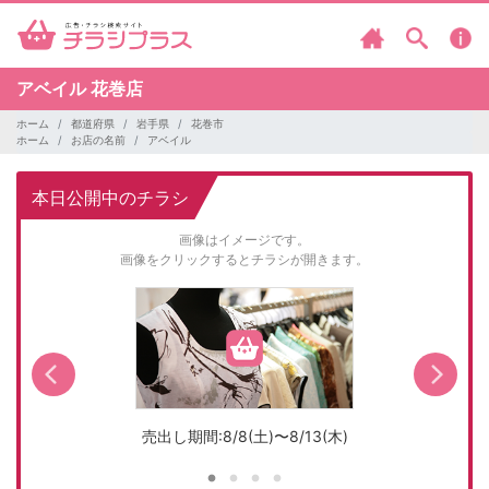
アベイル
花巻店
ホーム
都道府県
岩手県
花巻市
ホーム
お店の名前
アベイル
本日公開中のチラシ
画像はイメージです。
画像をクリックするとチラシが開きます。
売出し期間:8/8(土)〜8/13(木)