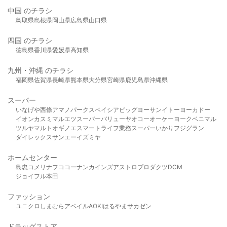
中国 のチラシ
鳥取県
島根県
岡山県
広島県
山口県
四国 のチラシ
徳島県
香川県
愛媛県
高知県
九州・沖縄 のチラシ
福岡県
佐賀県
長崎県
熊本県
大分県
宮崎県
鹿児島県
沖縄県
スーパー
いなげや
西條
アマノパークス
ベイシア
ビッグヨーサン
イトーヨーカドー
イオン
カスミ
マルエツ
スーパーバリュー
ヤオコー
オーケー
ヨークベニマル
ツルヤ
マルト
オギノ
エスマート
ライフ
業務スーパー
いかり
フジグラン
ダイレックス
サンエー
イズミヤ
ホームセンター
島忠
コメリ
ナフコ
コーナン
カインズ
アストロプロダクツ
DCM
ジョイフル本田
ファッション
ユニクロ
しまむら
アベイル
AOKI
はるやま
サカゼン
ドラッグストア