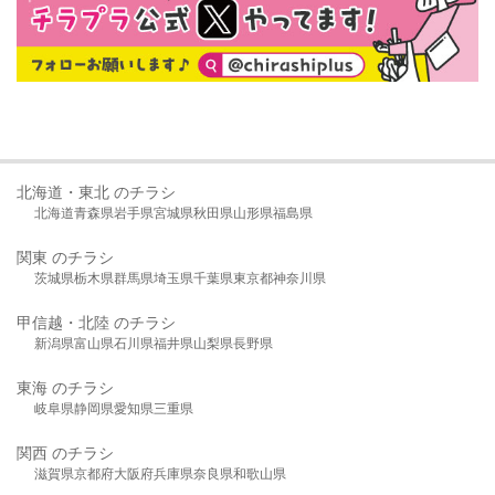
北海道・東北 のチラシ
北海道
青森県
岩手県
宮城県
秋田県
山形県
福島県
関東 のチラシ
茨城県
栃木県
群馬県
埼玉県
千葉県
東京都
神奈川県
甲信越・北陸 のチラシ
新潟県
富山県
石川県
福井県
山梨県
長野県
東海 のチラシ
岐阜県
静岡県
愛知県
三重県
関西 のチラシ
滋賀県
京都府
大阪府
兵庫県
奈良県
和歌山県