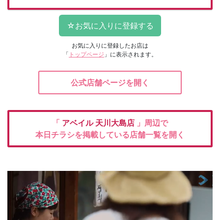
お気に入りに登録したお店は
「
トップページ
」に表示されます。
公式店舗ページを開く
「
アベイル
天川大島店
」周辺で
本日チラシを掲載している店舗一覧を開く