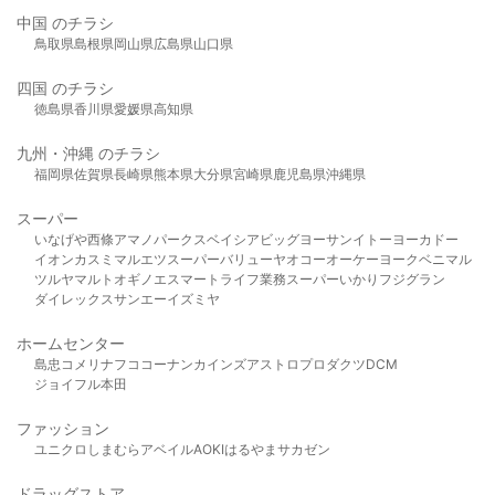
中国 のチラシ
鳥取県
島根県
岡山県
広島県
山口県
四国 のチラシ
徳島県
香川県
愛媛県
高知県
九州・沖縄 のチラシ
福岡県
佐賀県
長崎県
熊本県
大分県
宮崎県
鹿児島県
沖縄県
スーパー
いなげや
西條
アマノパークス
ベイシア
ビッグヨーサン
イトーヨーカドー
イオン
カスミ
マルエツ
スーパーバリュー
ヤオコー
オーケー
ヨークベニマル
ツルヤ
マルト
オギノ
エスマート
ライフ
業務スーパー
いかり
フジグラン
ダイレックス
サンエー
イズミヤ
ホームセンター
島忠
コメリ
ナフコ
コーナン
カインズ
アストロプロダクツ
DCM
ジョイフル本田
ファッション
ユニクロ
しまむら
アベイル
AOKI
はるやま
サカゼン
ドラッグストア