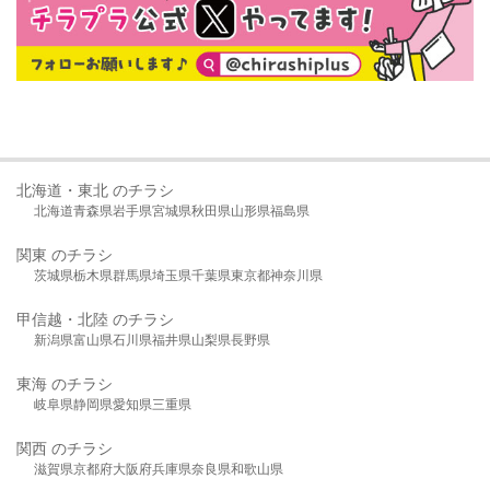
北海道・東北 のチラシ
北海道
青森県
岩手県
宮城県
秋田県
山形県
福島県
関東 のチラシ
茨城県
栃木県
群馬県
埼玉県
千葉県
東京都
神奈川県
甲信越・北陸 のチラシ
新潟県
富山県
石川県
福井県
山梨県
長野県
東海 のチラシ
岐阜県
静岡県
愛知県
三重県
関西 のチラシ
滋賀県
京都府
大阪府
兵庫県
奈良県
和歌山県