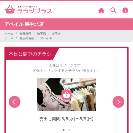
アベイル
幸手北店
ホーム
都道府県
埼玉県
幸手市
ホーム
お店の名前
アベイル
本日公開中のチラシ
画像はイメージです。
画像をクリックするとチラシが開きます。
売出し期間:8/5(水)〜8/9(日)