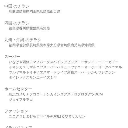
中国 のチラシ
鳥取県
島根県
岡山県
広島県
山口県
四国 のチラシ
徳島県
香川県
愛媛県
高知県
九州・沖縄 のチラシ
福岡県
佐賀県
長崎県
熊本県
大分県
宮崎県
鹿児島県
沖縄県
スーパー
いなげや
西條
アマノパークス
ベイシア
ビッグヨーサン
イトーヨーカドー
イオン
カスミ
マルエツ
スーパーバリュー
ヤオコー
オーケー
ヨークベニマル
ツルヤ
マルト
オギノ
エスマート
ライフ
業務スーパー
いかり
フジグラン
ダイレックス
サンエー
イズミヤ
ホームセンター
島忠
コメリ
ナフコ
コーナン
カインズ
アストロプロダクツ
DCM
ジョイフル本田
ファッション
ユニクロ
しまむら
アベイル
AOKI
はるやま
サカゼン
ドラッグストア