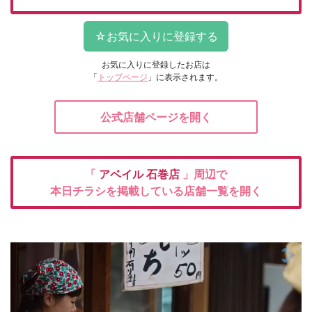
お気に入りに登録したお店は
「
トップページ
」に表示されます。
公式店舗ページを開く
「
アベイル
石巻店
」周辺で
本日チラシを掲載している店舗一覧を開く