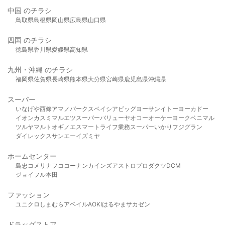
中国 のチラシ
鳥取県
島根県
岡山県
広島県
山口県
四国 のチラシ
徳島県
香川県
愛媛県
高知県
九州・沖縄 のチラシ
福岡県
佐賀県
長崎県
熊本県
大分県
宮崎県
鹿児島県
沖縄県
スーパー
いなげや
西條
アマノパークス
ベイシア
ビッグヨーサン
イトーヨーカドー
イオン
カスミ
マルエツ
スーパーバリュー
ヤオコー
オーケー
ヨークベニマル
ツルヤ
マルト
オギノ
エスマート
ライフ
業務スーパー
いかり
フジグラン
ダイレックス
サンエー
イズミヤ
ホームセンター
島忠
コメリ
ナフコ
コーナン
カインズ
アストロプロダクツ
DCM
ジョイフル本田
ファッション
ユニクロ
しまむら
アベイル
AOKI
はるやま
サカゼン
ドラッグストア