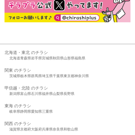
北海道・東北 のチラシ
北海道
青森県
岩手県
宮城県
秋田県
山形県
福島県
関東 のチラシ
茨城県
栃木県
群馬県
埼玉県
千葉県
東京都
神奈川県
甲信越・北陸 のチラシ
新潟県
富山県
石川県
福井県
山梨県
長野県
東海 のチラシ
岐阜県
静岡県
愛知県
三重県
関西 のチラシ
滋賀県
京都府
大阪府
兵庫県
奈良県
和歌山県