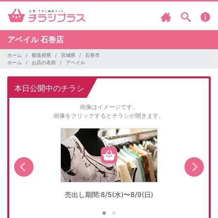
アベイル
石巻店
ホーム
都道府県
宮城県
石巻市
ホーム
お店の名前
アベイル
本日公開中のチラシ
画像はイメージです。
画像をクリックするとチラシが開きます。
売出し期間:8/5(水)〜8/9(日)