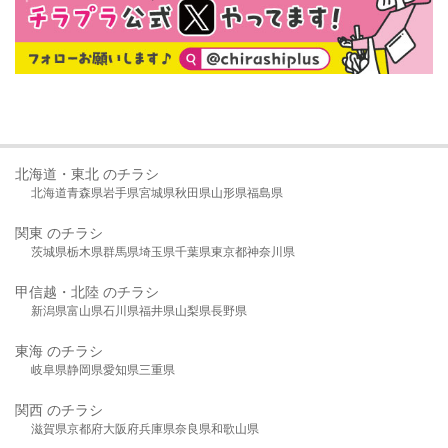
北海道・東北 のチラシ
北海道
青森県
岩手県
宮城県
秋田県
山形県
福島県
関東 のチラシ
茨城県
栃木県
群馬県
埼玉県
千葉県
東京都
神奈川県
甲信越・北陸 のチラシ
新潟県
富山県
石川県
福井県
山梨県
長野県
東海 のチラシ
岐阜県
静岡県
愛知県
三重県
関西 のチラシ
滋賀県
京都府
大阪府
兵庫県
奈良県
和歌山県