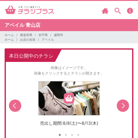
アベイル
青山店
ホーム
都道府県
岩手県
盛岡市
ホーム
お店の名前
アベイル
本日公開中のチラシ
画像はイメージです。
画像をクリックするとチラシが開きます。
売出し期間:8/8(土)〜8/13(木)