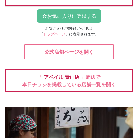
お気に入りに登録したお店は
「
トップページ
」に表示されます。
公式店舗ページを開く
「
アベイル
青山店
」周辺で
本日チラシを掲載している店舗一覧を開く