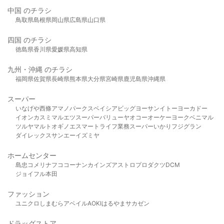
中国 のチラシ
鳥取県
島根県
岡山県
広島県
山口県
四国 のチラシ
徳島県
香川県
愛媛県
高知県
九州・沖縄 のチラシ
福岡県
佐賀県
長崎県
熊本県
大分県
宮崎県
鹿児島県
沖縄県
スーパー
いなげや
西條
アマノパークス
ベイシア
ビッグヨーサン
イトーヨーカドー
イオン
カスミ
マルエツ
スーパーバリュー
ヤオコー
オーケー
ヨークベニマル
ツルヤ
マルト
オギノ
エスマート
ライフ
業務スーパー
いかり
フジグラン
ダイレックス
サンエー
イズミヤ
ホームセンター
島忠
コメリ
ナフコ
コーナン
カインズ
アストロプロダクツ
DCM
ジョイフル本田
ファッション
ユニクロ
しまむら
アベイル
AOKI
はるやま
サカゼン
ドラッグストア