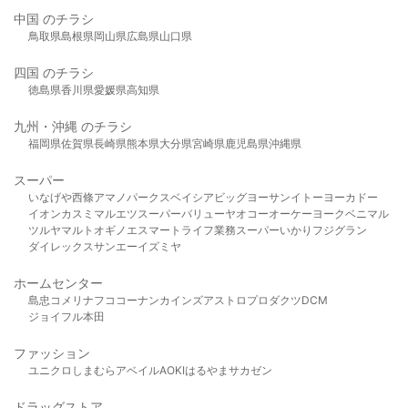
中国 のチラシ
鳥取県
島根県
岡山県
広島県
山口県
四国 のチラシ
徳島県
香川県
愛媛県
高知県
九州・沖縄 のチラシ
福岡県
佐賀県
長崎県
熊本県
大分県
宮崎県
鹿児島県
沖縄県
スーパー
いなげや
西條
アマノパークス
ベイシア
ビッグヨーサン
イトーヨーカドー
イオン
カスミ
マルエツ
スーパーバリュー
ヤオコー
オーケー
ヨークベニマル
ツルヤ
マルト
オギノ
エスマート
ライフ
業務スーパー
いかり
フジグラン
ダイレックス
サンエー
イズミヤ
ホームセンター
島忠
コメリ
ナフコ
コーナン
カインズ
アストロプロダクツ
DCM
ジョイフル本田
ファッション
ユニクロ
しまむら
アベイル
AOKI
はるやま
サカゼン
ドラッグストア