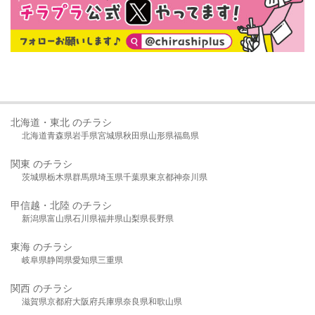
北海道・東北 のチラシ
北海道
青森県
岩手県
宮城県
秋田県
山形県
福島県
関東 のチラシ
茨城県
栃木県
群馬県
埼玉県
千葉県
東京都
神奈川県
甲信越・北陸 のチラシ
新潟県
富山県
石川県
福井県
山梨県
長野県
東海 のチラシ
岐阜県
静岡県
愛知県
三重県
関西 のチラシ
滋賀県
京都府
大阪府
兵庫県
奈良県
和歌山県