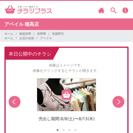
アベイル
穂高店
ホーム
都道府県
長野県
安曇野市
ホーム
お店の名前
アベイル
本日公開中のチラシ
画像はイメージです。
画像をクリックするとチラシが開きます。
売出し期間:8/8(土)〜8/13(木)