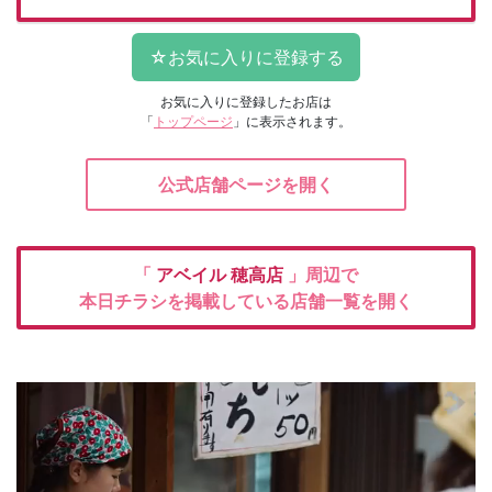
お気に入りに登録したお店は
「
トップページ
」に表示されます。
公式店舗ページを開く
「
アベイル
穂高店
」周辺で
本日チラシを掲載している店舗一覧を開く