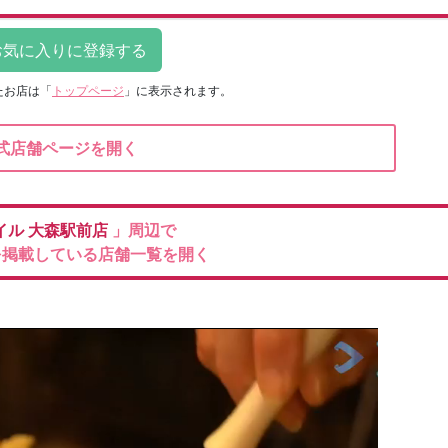
たお店は
「
トップページ
」に表示されます。
式店舗ページを開く
イル
大森駅前店
」周辺で
を掲載している店舗一覧を開く