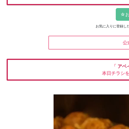
お気に入りに登録し
公
「
アベ
本日チラシ