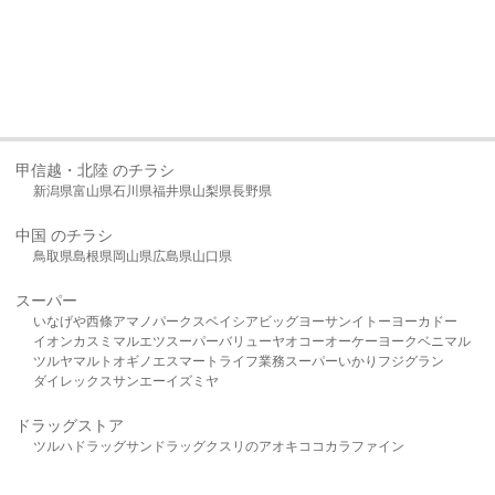
甲信越・北陸 のチラシ
新潟県
富山県
石川県
福井県
山梨県
長野県
中国 のチラシ
鳥取県
島根県
岡山県
広島県
山口県
スーパー
いなげや
西條
アマノパークス
ベイシア
ビッグヨーサン
イトーヨーカドー
イオン
カスミ
マルエツ
スーパーバリュー
ヤオコー
オーケー
ヨークベニマル
ツルヤ
マルト
オギノ
エスマート
ライフ
業務スーパー
いかり
フジグラン
ダイレックス
サンエー
イズミヤ
ドラッグストア
ツルハドラッグ
サンドラッグ
クスリのアオキ
ココカラファイン