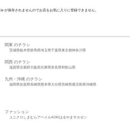
kie が保存されませんのでお店をお気に入りに登録できません。
関東 のチラシ
茨城県
栃木県
群馬県
埼玉県
千葉県
東京都
神奈川県
関西 のチラシ
滋賀県
京都府
大阪府
兵庫県
奈良県
和歌山県
九州・沖縄 のチラシ
福岡県
佐賀県
長崎県
熊本県
大分県
宮崎県
鹿児島県
沖縄県
ファッション
ユニクロ
しまむら
アベイル
AOKI
はるやま
サカゼン