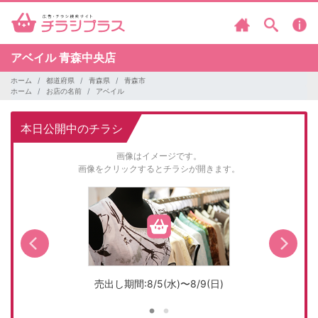
アベイル
青森中央店
ホーム
都道府県
青森県
青森市
ホーム
お店の名前
アベイル
本日公開中のチラシ
画像はイメージです。
画像をクリックするとチラシが開きます。
売出し期間:8/5(水)〜8/9(日)