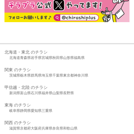
北海道・東北 のチラシ
北海道
青森県
岩手県
宮城県
秋田県
山形県
福島県
関東 のチラシ
茨城県
栃木県
群馬県
埼玉県
千葉県
東京都
神奈川県
甲信越・北陸 のチラシ
新潟県
富山県
石川県
福井県
山梨県
長野県
東海 のチラシ
岐阜県
静岡県
愛知県
三重県
関西 のチラシ
滋賀県
京都府
大阪府
兵庫県
奈良県
和歌山県