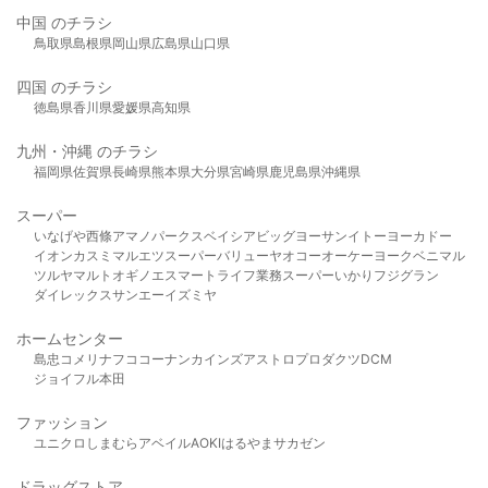
中国 のチラシ
鳥取県
島根県
岡山県
広島県
山口県
四国 のチラシ
徳島県
香川県
愛媛県
高知県
九州・沖縄 のチラシ
福岡県
佐賀県
長崎県
熊本県
大分県
宮崎県
鹿児島県
沖縄県
スーパー
いなげや
西條
アマノパークス
ベイシア
ビッグヨーサン
イトーヨーカドー
イオン
カスミ
マルエツ
スーパーバリュー
ヤオコー
オーケー
ヨークベニマル
ツルヤ
マルト
オギノ
エスマート
ライフ
業務スーパー
いかり
フジグラン
ダイレックス
サンエー
イズミヤ
ホームセンター
島忠
コメリ
ナフコ
コーナン
カインズ
アストロプロダクツ
DCM
ジョイフル本田
ファッション
ユニクロ
しまむら
アベイル
AOKI
はるやま
サカゼン
ドラッグストア