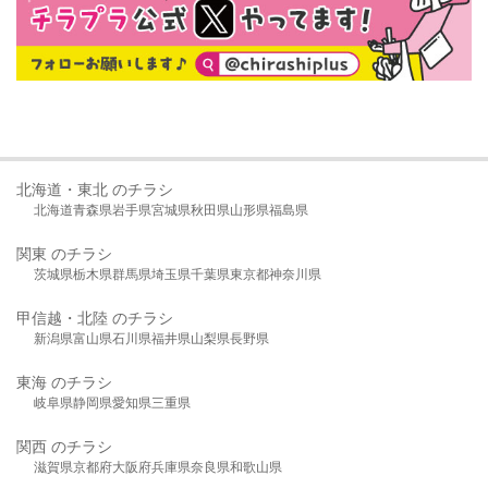
北海道・東北 のチラシ
北海道
青森県
岩手県
宮城県
秋田県
山形県
福島県
関東 のチラシ
茨城県
栃木県
群馬県
埼玉県
千葉県
東京都
神奈川県
甲信越・北陸 のチラシ
新潟県
富山県
石川県
福井県
山梨県
長野県
東海 のチラシ
岐阜県
静岡県
愛知県
三重県
関西 のチラシ
滋賀県
京都府
大阪府
兵庫県
奈良県
和歌山県