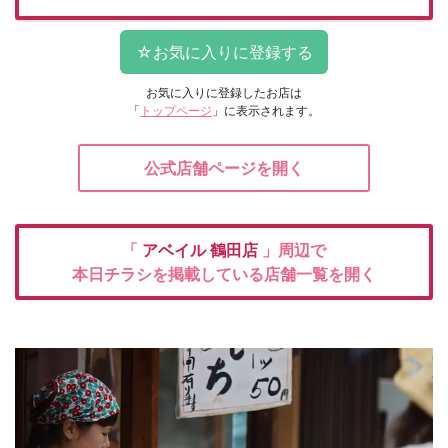
お気に入りに登録したお店は
「
トップページ
」に表示されます。
公式店舗ページを開く
「
アベイル
鶴田店
」周辺で
本日チラシを掲載している店舗一覧を開く