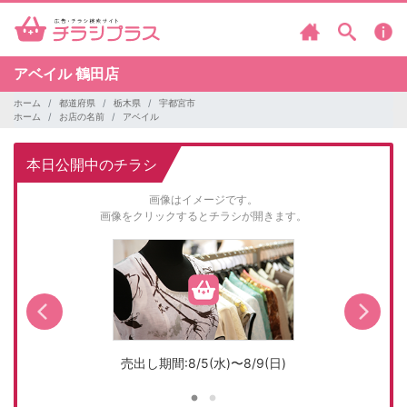
アベイル
鶴田店
ホーム
都道府県
栃木県
宇都宮市
ホーム
お店の名前
アベイル
本日公開中のチラシ
画像はイメージです。
画像をクリックするとチラシが開きます。
売出し期間:8/5(水)〜8/9(日)