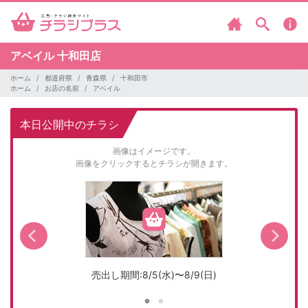
アベイル
十和田店
ホーム
都道府県
青森県
十和田市
ホーム
お店の名前
アベイル
本日公開中のチラシ
画像はイメージです。
画像をクリックするとチラシが開きます。
売出し期間:8/5(水)〜8/9(日)