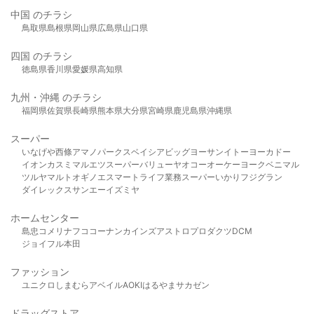
中国 のチラシ
鳥取県
島根県
岡山県
広島県
山口県
四国 のチラシ
徳島県
香川県
愛媛県
高知県
九州・沖縄 のチラシ
福岡県
佐賀県
長崎県
熊本県
大分県
宮崎県
鹿児島県
沖縄県
スーパー
いなげや
西條
アマノパークス
ベイシア
ビッグヨーサン
イトーヨーカドー
イオン
カスミ
マルエツ
スーパーバリュー
ヤオコー
オーケー
ヨークベニマル
ツルヤ
マルト
オギノ
エスマート
ライフ
業務スーパー
いかり
フジグラン
ダイレックス
サンエー
イズミヤ
ホームセンター
島忠
コメリ
ナフコ
コーナン
カインズ
アストロプロダクツ
DCM
ジョイフル本田
ファッション
ユニクロ
しまむら
アベイル
AOKI
はるやま
サカゼン
ドラッグストア