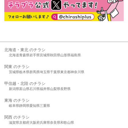
北海道・東北 のチラシ
北海道
青森県
岩手県
宮城県
秋田県
山形県
福島県
関東 のチラシ
茨城県
栃木県
群馬県
埼玉県
千葉県
東京都
神奈川県
甲信越・北陸 のチラシ
新潟県
富山県
石川県
福井県
山梨県
長野県
東海 のチラシ
岐阜県
静岡県
愛知県
三重県
関西 のチラシ
滋賀県
京都府
大阪府
兵庫県
奈良県
和歌山県