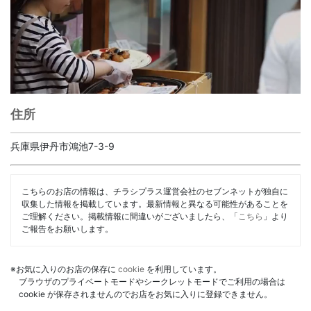
住所
兵庫県伊丹市鴻池7-3-9
こちらのお店の情報は、チラシプラス運営会社のセブンネットが独自に
収集した情報を掲載しています。最新情報と異なる可能性があることを
ご理解ください。掲載情報に間違いがございましたら、「
こちら
」より
ご報告をお願いします。
※お気に入りのお店の保存に
cookie
を利用しています。
ブラウザのプライベートモードやシークレットモードでご利用の場合は
cookie が保存されませんのでお店をお気に入りに登録できません。