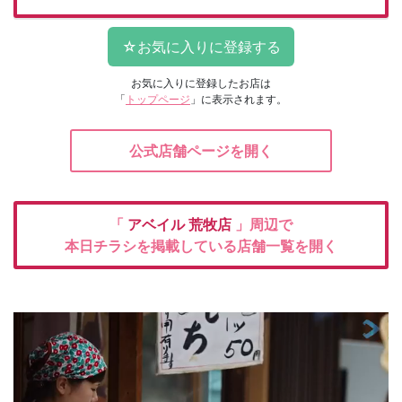
お気に入りに登録したお店は
「
トップページ
」に表示されます。
公式店舗ページを開く
「
アベイル
荒牧店
」周辺で
本日チラシを掲載している店舗一覧を開く