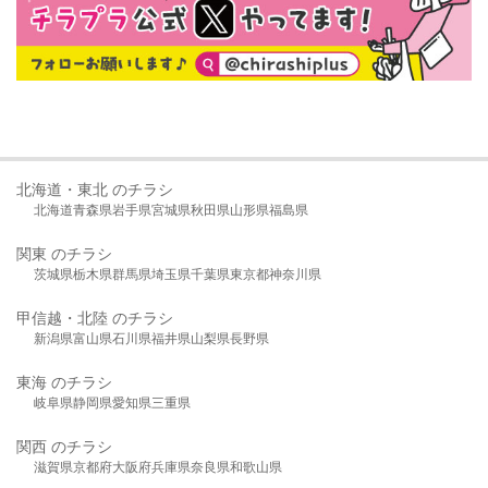
北海道・東北 のチラシ
北海道
青森県
岩手県
宮城県
秋田県
山形県
福島県
関東 のチラシ
茨城県
栃木県
群馬県
埼玉県
千葉県
東京都
神奈川県
甲信越・北陸 のチラシ
新潟県
富山県
石川県
福井県
山梨県
長野県
東海 のチラシ
岐阜県
静岡県
愛知県
三重県
関西 のチラシ
滋賀県
京都府
大阪府
兵庫県
奈良県
和歌山県