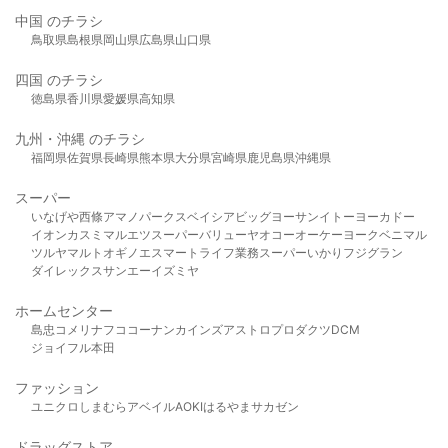
中国 のチラシ
鳥取県
島根県
岡山県
広島県
山口県
四国 のチラシ
徳島県
香川県
愛媛県
高知県
九州・沖縄 のチラシ
福岡県
佐賀県
長崎県
熊本県
大分県
宮崎県
鹿児島県
沖縄県
スーパー
いなげや
西條
アマノパークス
ベイシア
ビッグヨーサン
イトーヨーカドー
イオン
カスミ
マルエツ
スーパーバリュー
ヤオコー
オーケー
ヨークベニマル
ツルヤ
マルト
オギノ
エスマート
ライフ
業務スーパー
いかり
フジグラン
ダイレックス
サンエー
イズミヤ
ホームセンター
島忠
コメリ
ナフコ
コーナン
カインズ
アストロプロダクツ
DCM
ジョイフル本田
ファッション
ユニクロ
しまむら
アベイル
AOKI
はるやま
サカゼン
ドラッグストア