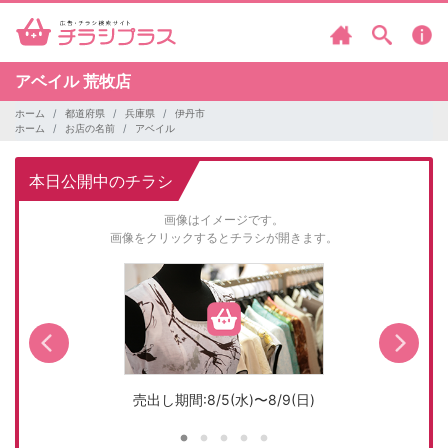
アベイル
荒牧店
ホーム
都道府県
兵庫県
伊丹市
ホーム
お店の名前
アベイル
本日公開中のチラシ
画像はイメージです。
画像をクリックするとチラシが開きます。
売出し期間:8/5(水)〜8/9(日)