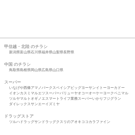
甲信越・北陸 のチラシ
新潟県
富山県
石川県
福井県
山梨県
長野県
中国 のチラシ
鳥取県
島根県
岡山県
広島県
山口県
スーパー
いなげや
西條
アマノパークス
ベイシア
ビッグヨーサン
イトーヨーカドー
イオン
カスミ
マルエツ
スーパーバリュー
ヤオコー
オーケー
ヨークベニマル
ツルヤ
マルト
オギノ
エスマート
ライフ
業務スーパー
いかり
フジグラン
ダイレックス
サンエー
イズミヤ
ドラッグストア
ツルハドラッグ
サンドラッグ
クスリのアオキ
ココカラファイン