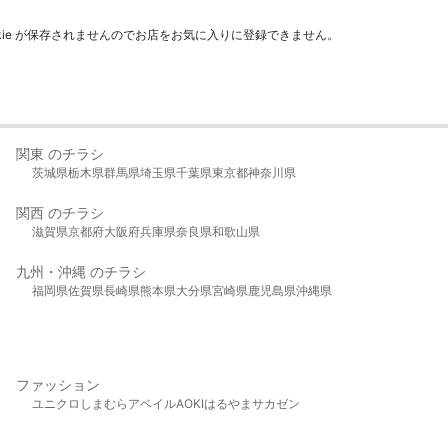
kie が保存されませんのでお店をお気に入りに登録できません。
関東 のチラシ
茨城県
栃木県
群馬県
埼玉県
千葉県
東京都
神奈川県
関西 のチラシ
滋賀県
京都府
大阪府
兵庫県
奈良県
和歌山県
九州・沖縄 のチラシ
福岡県
佐賀県
長崎県
熊本県
大分県
宮崎県
鹿児島県
沖縄県
ファッション
ユニクロ
しまむら
アベイル
AOKI
はるやま
サカゼン