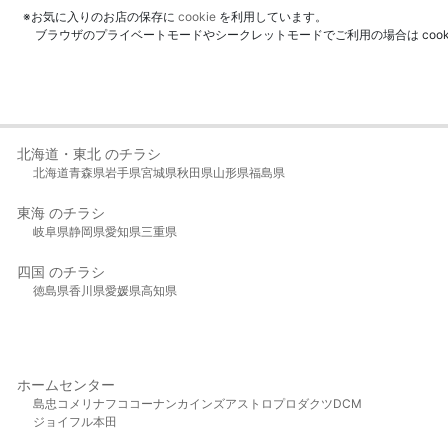
※お気に入りのお店の保存に
cookie
を利用しています。
ブラウザのプライベートモードやシークレットモードでご利用の場合は coo
北海道・東北 のチラシ
北海道
青森県
岩手県
宮城県
秋田県
山形県
福島県
東海 のチラシ
岐阜県
静岡県
愛知県
三重県
四国 のチラシ
徳島県
香川県
愛媛県
高知県
ホームセンター
島忠
コメリ
ナフコ
コーナン
カインズ
アストロプロダクツ
DCM
ジョイフル本田