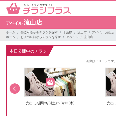
流山店
アベイル
ホーム
都道府県からチラシを探す
千葉県
流山市
アベイル 流山店
ホーム
お店の名前からチラシを探す
アベイル
流山店
本日公開中のチラシ
画像はイメージです
売出し期間:8/8(土)〜8/13(木)
売出し