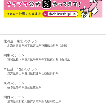
北海道・東北 のチラシ
北海道
青森県
岩手県
宮城県
秋田県
山形県
福島県
関東 のチラシ
茨城県
栃木県
群馬県
埼玉県
千葉県
東京都
神奈川県
甲信越・北陸 のチラシ
新潟県
富山県
石川県
福井県
山梨県
長野県
東海 のチラシ
岐阜県
静岡県
愛知県
三重県
関西 のチラシ
滋賀県
京都府
大阪府
兵庫県
奈良県
和歌山県