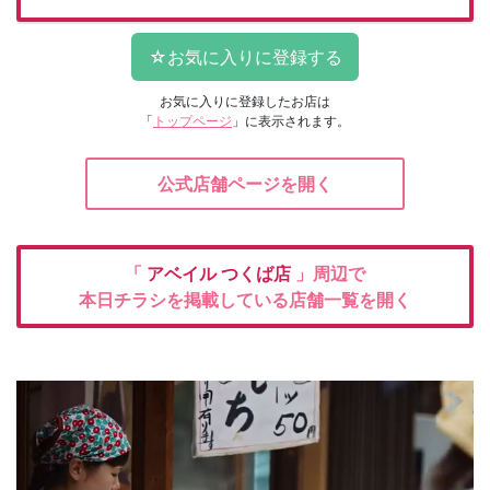
お気に入りに登録したお店は
「
トップページ
」に表示されます。
公式店舗ページを開く
「
アベイル
つくば店
」周辺で
本日チラシを掲載している店舗一覧を開く