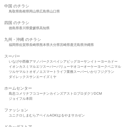
中国 のチラシ
鳥取県
島根県
岡山県
広島県
山口県
四国 のチラシ
徳島県
香川県
愛媛県
高知県
九州・沖縄 のチラシ
福岡県
佐賀県
長崎県
熊本県
大分県
宮崎県
鹿児島県
沖縄県
スーパー
いなげや
西條
アマノパークス
ベイシア
ビッグヨーサン
イトーヨーカドー
イオン
カスミ
マルエツ
スーパーバリュー
ヤオコー
オーケー
ヨークベニマル
ツルヤ
マルト
オギノ
エスマート
ライフ
業務スーパー
いかり
フジグラン
ダイレックス
サンエー
イズミヤ
ホームセンター
島忠
コメリ
ナフコ
コーナン
カインズ
アストロプロダクツ
DCM
ジョイフル本田
ファッション
ユニクロ
しまむら
アベイル
AOKI
はるやま
サカゼン
ドラッグストア