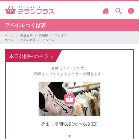
アベイル
つくば店
ホーム
都道府県
茨城県
つくば市
ホーム
お店の名前
アベイル
本日公開中のチラシ
画像はイメージです。
画像をクリックするとチラシが開きます。
売出し期間:8/5(水)〜8/9(日)