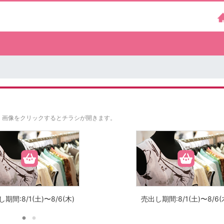
。
画像をクリックするとチラシが開きます。
期間:8/1(土)〜8/6(木)
売出し期間:8/1(土)〜8/6(