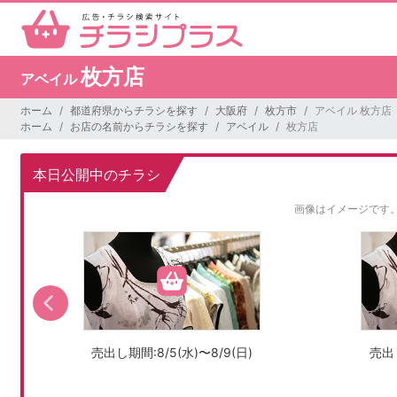
枚方店
アベイル
ホーム
都道府県からチラシを探す
大阪府
枚方市
アベイル 枚方店
ホーム
お店の名前からチラシを探す
アベイル
枚方店
本日公開中のチラシ
画像はイメージです
売出し期間:8/5(水)〜8/9(日)
売出し