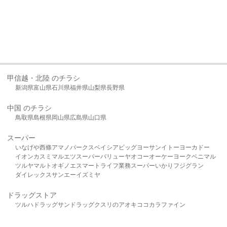
甲信越・北陸 のチラシ
新潟県
富山県
石川県
福井県
山梨県
長野県
中国 のチラシ
鳥取県
島根県
岡山県
広島県
山口県
スーパー
いなげや
西條
アマノパークス
ベイシア
ビッグヨーサン
イトーヨーカドー
イオン
カスミ
マルエツ
スーパーバリュー
ヤオコー
オーケー
ヨークベニマル
ツルヤ
マルト
オギノ
エスマート
ライフ
業務スーパー
いかり
フジグラン
ダイレックス
サンエー
イズミヤ
ドラッグストア
ツルハドラッグ
サンドラッグ
クスリのアオキ
ココカラファイン