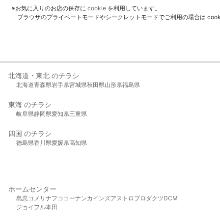
※お気に入りのお店の保存に
cookie
を利用しています。
ブラウザのプライベートモードやシークレットモードでご利用の場合は coo
北海道・東北 のチラシ
北海道
青森県
岩手県
宮城県
秋田県
山形県
福島県
東海 のチラシ
岐阜県
静岡県
愛知県
三重県
四国 のチラシ
徳島県
香川県
愛媛県
高知県
ホームセンター
島忠
コメリ
ナフコ
コーナン
カインズ
アストロプロダクツ
DCM
ジョイフル本田