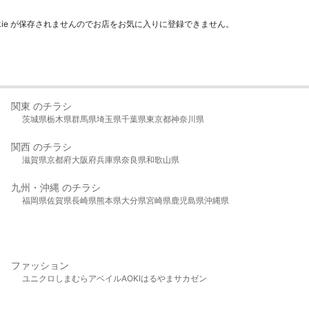
kie が保存されませんのでお店をお気に入りに登録できません。
関東 のチラシ
茨城県
栃木県
群馬県
埼玉県
千葉県
東京都
神奈川県
関西 のチラシ
滋賀県
京都府
大阪府
兵庫県
奈良県
和歌山県
九州・沖縄 のチラシ
福岡県
佐賀県
長崎県
熊本県
大分県
宮崎県
鹿児島県
沖縄県
ファッション
ユニクロ
しまむら
アベイル
AOKI
はるやま
サカゼン